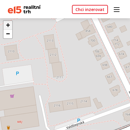
Chci inzerovat
+
−