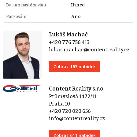
Datum nastěhování
Ihned
Parkování
Ano
Lukáš Machač
+420 776 756 413
lukas.machac@contentreality.cz
Zobraz 163 nabídek
Content Reality s.r.o.
Průmyslová 1472/11
Praha 10
+420 720 020 656
info@contentreality.cz
Zobraz 611 nabídek