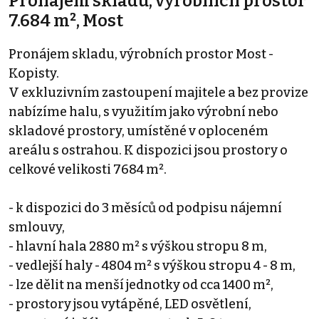
Pronájem skladu, výrobních prostor
7.684 m², Most
Pronájem skladu, výrobních prostor Most -
Kopisty.
V exkluzivním zastoupení majitele a bez provize
nabízíme halu, s využitím jako výrobní nebo
skladové prostory, umístěné v oploceném
areálu s ostrahou. K dispozici jsou prostory o
celkové velikosti 7684 m².
- k dispozici do 3 měsíců od podpisu nájemní
smlouvy,
- hlavní hala 2880 m² s výškou stropu 8 m,
- vedlejší haly - 4804 m² s výškou stropu 4 - 8 m,
- lze dělit na menší jednotky od cca 1400 m²,
- prostory jsou vytápěné, LED osvětlení,