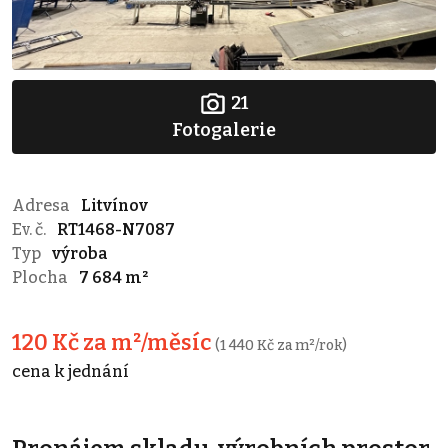
21
Fotogalerie
Adresa
Litvínov
Ev. č.
RT1468-N7087
Typ
výroba
Plocha
7 684 m²
120 Kč za m²/měsíc
(1 440 Kč za m²/rok)
cena k jednání