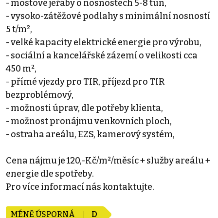
- mostové jeřáby o nosnostech 5-8 tun,
- vysoko-zátěžové podlahy s minimální nosností
5 t/m²,
- velké kapacity elektrické energie pro výrobu,
- sociální a kancelářské zázemí o velikosti cca
450 m²,
- přímé vjezdy pro TIR, příjezd pro TIR
bezproblémový,
- možnosti úprav, dle potřeby klienta,
- možnost pronájmu venkovních ploch,
- ostraha areálu, EZS, kamerový systém,
Cena nájmu je 120,-Kč/m²/měsíc + služby areálu +
energie dle spotřeby.
Pro více informací nás kontaktujte.
MÉNĚ ÚSPORNÁ
D