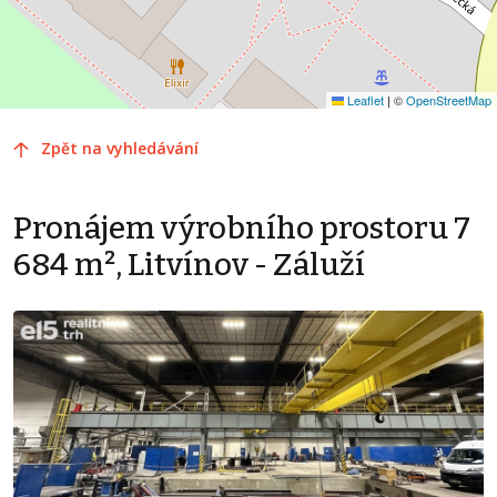
Leaflet
|
©
OpenStreetMap
Zpět na vyhledávání
Pronájem výrobního prostoru 7
684 m², Litvínov - Záluží