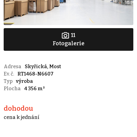
11
Fotogalerie
Adresa
Skyřická, Most
Ev. č.
RT1468-N6607
Typ
výroba
Plocha
4 356 m²
dohodou
cena k jednání