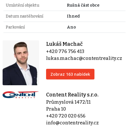
Umístění objektu
Rušná část obce
Datum nastěhování
Ihned
Parkování
Ano
Lukáš Machač
+420 776 756 413
lukas.machac@contentreality.cz
Zobraz 163 nabídek
Content Reality s.r.o.
Průmyslová 1472/11
Praha 10
+420 720 020 656
info@contentreality.cz