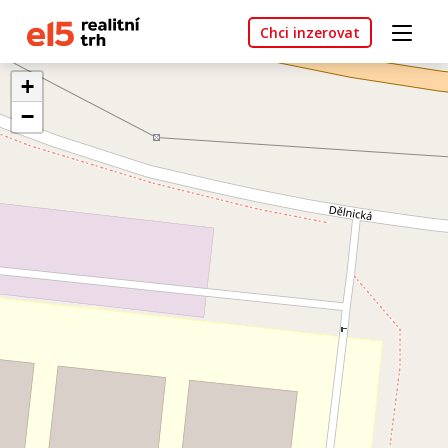
Chci inzerovat
+
−