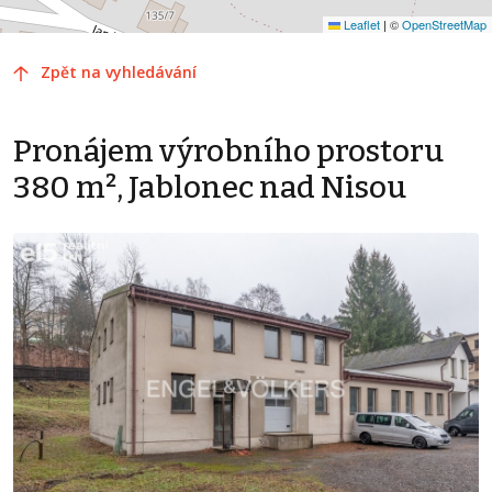
Leaflet
|
©
OpenStreetMap
Zpět na vyhledávání
Pronájem výrobního prostoru
380 m², Jablonec nad Nisou