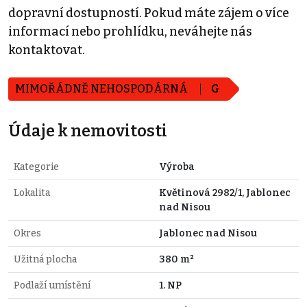
dopravní dostupností. Pokud máte zájem o více
informací nebo prohlídku, neváhejte nás
kontaktovat.
MIMOŘÁDNĚ NEHOSPODÁRNÁ
G
Údaje k nemovitosti
Kategorie
Výroba
Lokalita
Květinová 2982/1, Jablonec
nad Nisou
Okres
Jablonec nad Nisou
Užitná plocha
380 m²
Podlaží umístění
1. NP