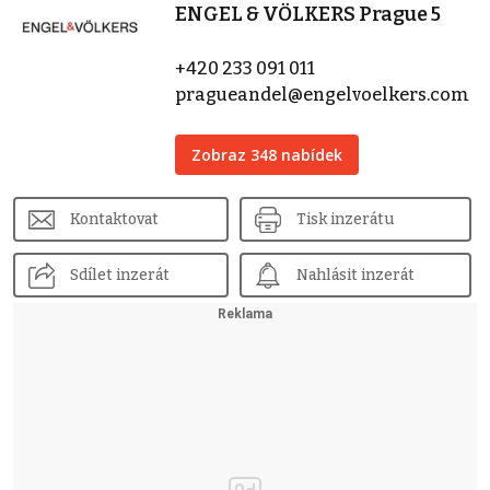
ENGEL & VÖLKERS Prague 5
+420 233 091 011
pragueandel@engelvoelkers.com
Zobraz 348 nabídek
Kontaktovat
Tisk inzerátu
Sdílet inzerát
Nahlásit inzerát