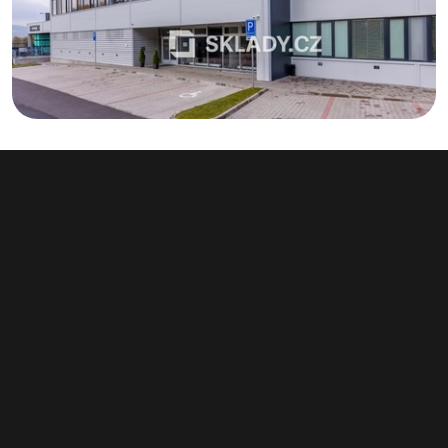
Pronájem výrobního prostoru 6 800 m², Rychnov u
Jablonce nad Nisou
info v RK
Rychnov u Jablonce nad Nisou
Typ výroba • Plocha 6 800 m²
Související články