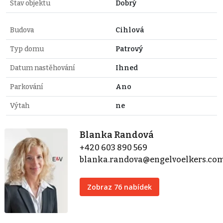
Stav objektu
Dobrý
Budova
Cihlová
Typ domu
Patrový
Datum nastěhování
Ihned
Parkování
Ano
Výtah
ne
Blanka Randová
+420 603 890 569
blanka.randova@engelvoelkers.co
Zobraz 76 nabídek