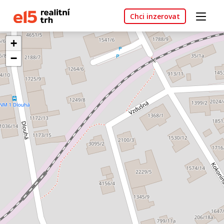
Chci inzerovat
+
−