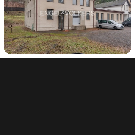
Pronájem výrobního prostoru 380 m², Jablonec nad
Nisou
info v RK
Květinová 2982/1, Jablonec nad Nisou
Typ výroba • Plocha 380 m²
Související články