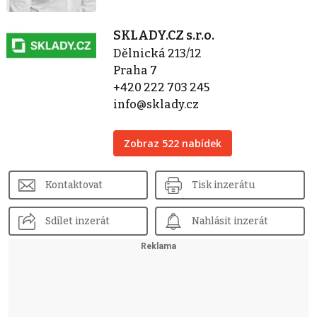
SKLADY.CZ s.r.o.
Dělnická 213/12
Praha 7
+420 222 703 245
info@sklady.cz
Zobraz 522 nabídek
Kontaktovat
Tisk inzerátu
Sdílet inzerát
Nahlásit inzerát