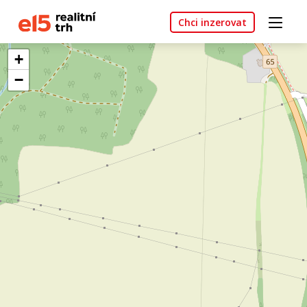
Chci inzerovat
+
−