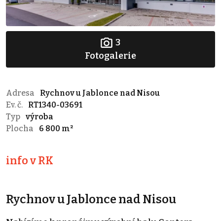
3
Fotogalerie
Adresa
Rychnov u Jablonce nad Nisou
Ev. č.
RT1340-03691
Typ
výroba
Plocha
6 800 m²
info v RK
Rychnov u Jablonce nad Nisou