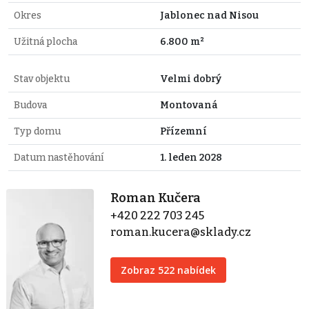
Okres
Jablonec nad Nisou
Užitná plocha
6.800 m²
Stav objektu
Velmi dobrý
Budova
Montovaná
Typ domu
Přízemní
Datum nastěhování
1. leden 2028
Roman Kučera
+420 222 703 245
roman.kucera@sklady.cz
Zobraz 522 nabídek