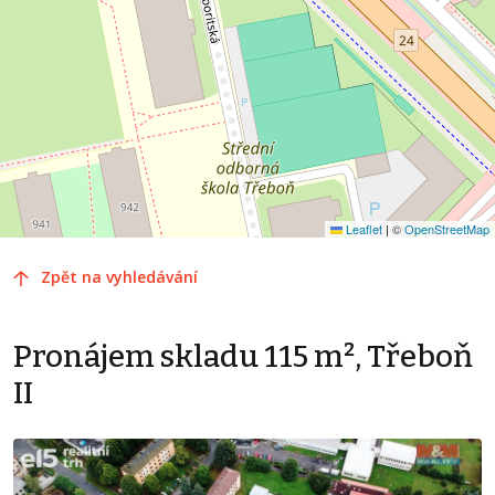
Leaflet
|
©
OpenStreetMap
Zpět na vyhledávání
Pronájem skladu 115 m², Třeboň
II