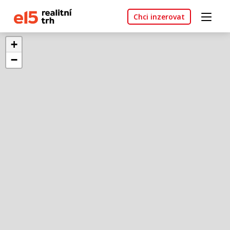
Chci inzerovat
+
−