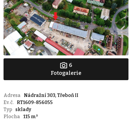
6
Fotogalerie
Adresa
Nádražní 303, Třeboň II
Ev. č.
RT1609-856055
Typ
sklady
Plocha
115 m²