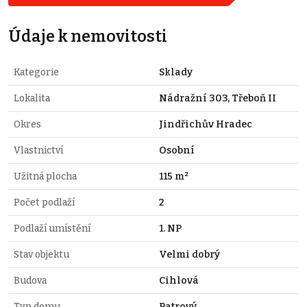
Údaje k nemovitosti
Kategorie
Sklady
Lokalita
Nádražní 303, Třeboň II
Okres
Jindřichův Hradec
Vlastnictví
Osobní
Užitná plocha
115 m²
Počet podlaží
2
Podlaží umístění
1. NP
Stav objektu
Velmi dobrý
Budova
Cihlová
Typ domu
Patrový