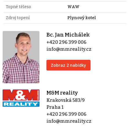
Topné těleso
WAW
Zdroj topení
Plynový kotel
Bc. Jan Michálek
+420 296 399 006
info@mmreality.cz
Zobraz 2 nabídky
M&M reality
Krakovská 583/9
Praha 1
+420 296 399 006
info@mmreality.cz