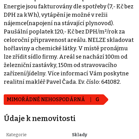
Energie jsou fakturovány dle spotřeby (7,- Kč bez
DPH za kWh), vytápění je možné v režii
nájemce(napojení na stávající plynovod).
Paušální poplatek 120,- Kč bez DPH/m²/rok za
celoroční připravenost areálu. NELZE skladovat
hořlaviny a chemické látky. V místě pronájmu
lze zřídit sídlo firmy. Areál se nachází 100m od
železniční zastávky, 150m od stravovacího
zařízení/jídelny. Více informací Vám poskytne
realitní makléř Pavel Čada. Ev. číslo: 641082.
MIMOŘÁDNĚ NEHOSPODÁRNÁ
G
Údaje k nemovitosti
Kategorie
Sklady