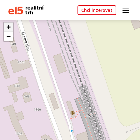
Chci inzerovat
+
−