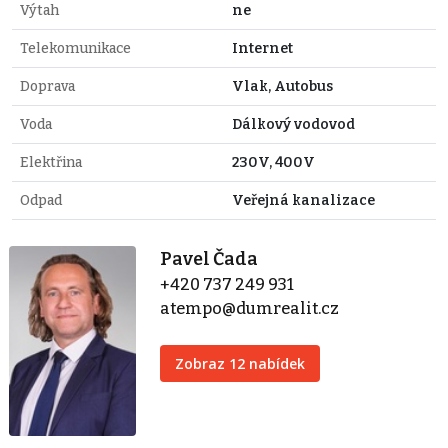
Výtah
ne
Telekomunikace
Internet
Doprava
Vlak, Autobus
Voda
Dálkový vodovod
Elektřina
230V, 400V
Odpad
Veřejná kanalizace
Pavel Čada
+420 737 249 931
atempo@dumrealit.cz
Zobraz 12 nabídek