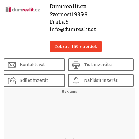
Dumrealit.cz
Svornosti 985/8
Praha 5
info@dumrealit.cz
Zobraz 159 nabídek
Kontaktovat
Tisk inzerátu
Sdílet inzerát
Nahlásit inzerát