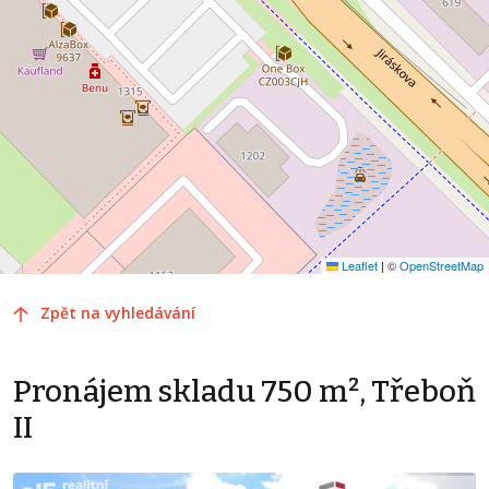
Leaflet
|
©
OpenStreetMap
Zpět na vyhledávání
Pronájem skladu 750 m², Třeboň
II