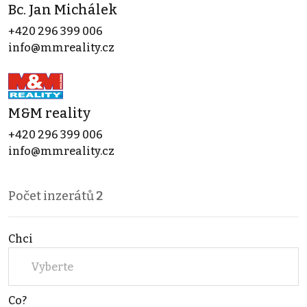
Bc. Jan Michálek
+420 296 399 006
info@mmreality.cz
M&M reality
+420 296 399 006
info@mmreality.cz
Počet inzerátů
2
Chci
Vyberte
Co?