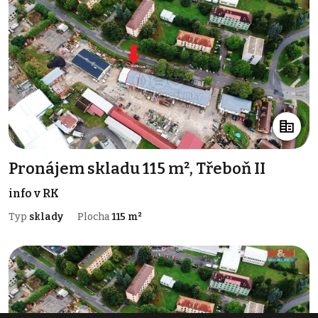
Pronájem skladu 115 m², Třeboň II
info v RK
Typ
sklady
Plocha
115 m²