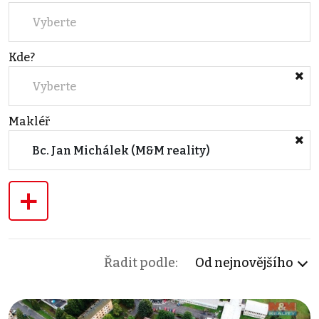
Vyberte
Kde?
Vyberte
Makléř
Bc. Jan Michálek (M&M reality)
+
Řadit podle:
Od nejnovějšího