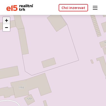
Chci inzerovat
+
−