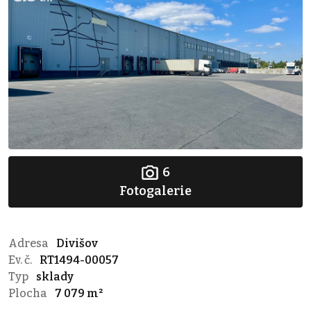
6
Fotogalerie
Adresa
Divišov
Ev. č.
RT1494-00057
Typ
sklady
Plocha
7 079 m²