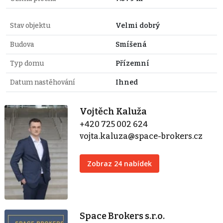
Stav objektu
Velmi dobrý
Budova
Smíšená
Typ domu
Přízemní
Datum nastěhování
Ihned
Vojtěch Kaluža
+420 725 002 624
vojta.kaluza@space-brokers.cz
Zobraz 24 nabídek
Space Brokers s.r.o.