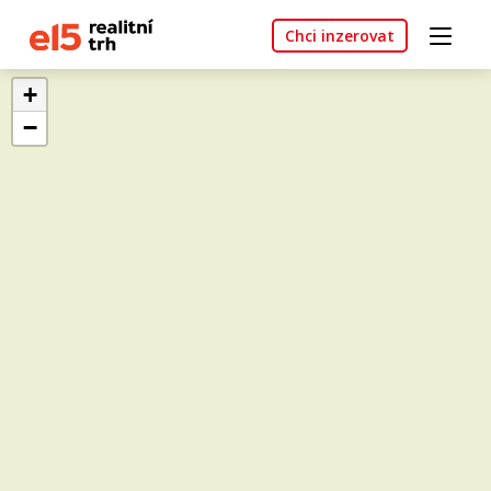
Chci inzerovat
+
−