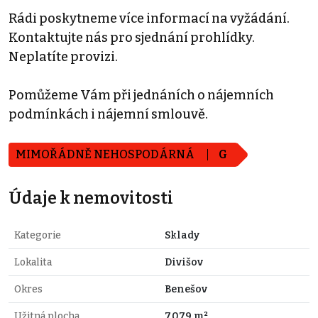
Rádi poskytneme více informací na vyžádání.
Kontaktujte nás pro sjednání prohlídky.
Neplatíte provizi.
Pomůžeme Vám při jednáních o nájemních
podmínkách i nájemní smlouvě.
MIMOŘÁDNĚ NEHOSPODÁRNÁ
G
Údaje k nemovitosti
Kategorie
Sklady
Lokalita
Divišov
Okres
Benešov
Užitná plocha
7.079 m²