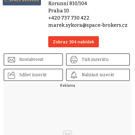
Korunní 810/104
Praha 10
+420 737 730 422
marek.sykora@space-brokers.cz
Zobraz 304 nabídek
Kontaktovat
Tisk inzerátu
Sdílet inzerát
Nahlásit inzerát