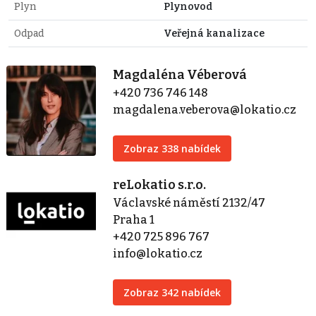
Plyn
Plynovod
Odpad
Veřejná kanalizace
Magdaléna Véberová
+420 736 746 148
magdalena.veberova@lokatio.cz
Zobraz 338 nabídek
reLokatio s.r.o.
Václavské náměstí 2132/47
Praha 1
+420 725 896 767
info@lokatio.cz
Zobraz 342 nabídek