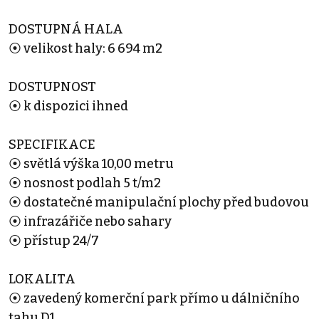
DOSTUPNÁ HALA
⦿ velikost haly: 6 694 m2
DOSTUPNOST
⦿ k dispozici ihned
SPECIFIKACE
⦿ světlá výška 10,00 metru
⦿ nosnost podlah 5 t/m2
⦿ dostatečné manipulační plochy před budovou
⦿ infrazářiče nebo sahary
⦿ přístup 24/7
LOKALITA
⦿ zavedený komerční park přímo u dálničního
tahu D1