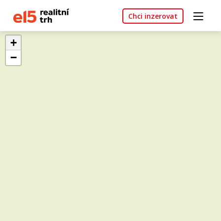
Chci inzerovat
+
−