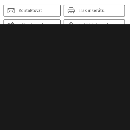
Kontaktovat
Tisk inzerátu
Sdílet inzerát
Nahlásit inzerát