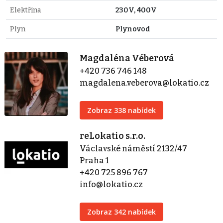
Elektřina
230V, 400V
Plyn
Plynovod
Magdaléna Véberová
+420 736 746 148
magdalena.veberova@lokatio.cz
Zobraz 338 nabídek
reLokatio s.r.o.
Václavské náměstí 2132/47
Praha 1
+420 725 896 767
info@lokatio.cz
Zobraz 342 nabídek