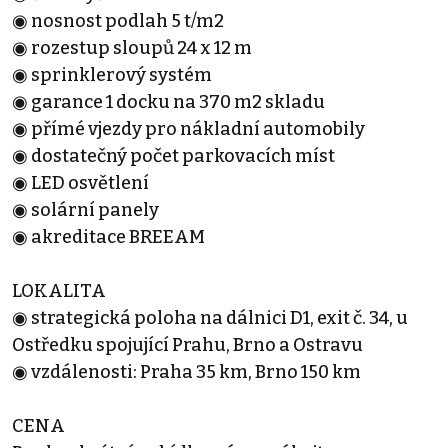
◉ nosnost podlah 5 t/m2
◉ rozestup sloupů 24 x 12 m
◉ sprinklerový systém
◉ garance 1 docku na 370 m2 skladu
◉ přímé vjezdy pro nákladní automobily
◉ dostatečný počet parkovacích míst
◉ LED osvětlení
◉ solární panely
◉ akreditace BREEAM
LOKALITA
◉ strategická poloha na dálnici D1, exit č. 34, u
Ostředku spojující Prahu, Brno a Ostravu
◉ vzdálenosti: Praha 35 km, Brno 150 km
CENA