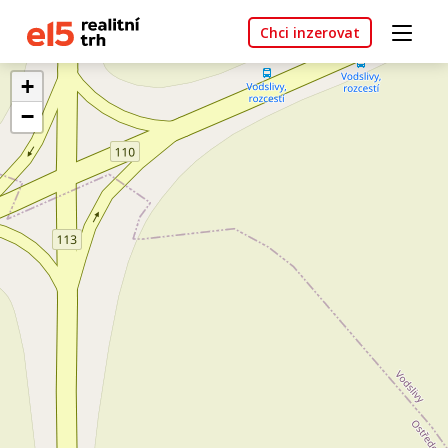
Chci inzerovat
+
−