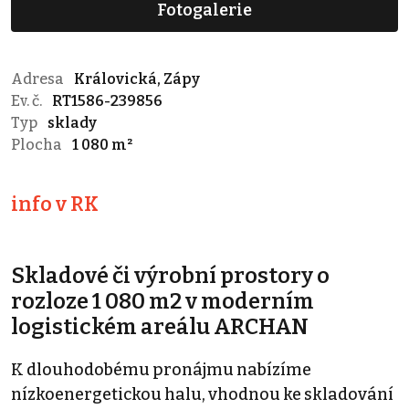
Fotogalerie
Adresa
Královická, Zápy
Ev. č.
RT1586-239856
Typ
sklady
Plocha
1 080 m²
info v RK
Skladové či výrobní prostory o
rozloze 1 080 m2 v moderním
logistickém areálu ARCHAN
K dlouhodobému pronájmu nabízíme
nízkoenergetickou halu, vhodnou ke skladování