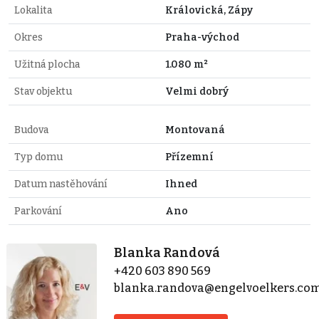
Lokalita
Královická, Zápy
Okres
Praha-východ
Užitná plocha
1.080 m²
Stav objektu
Velmi dobrý
Budova
Montovaná
Typ domu
Přízemní
Datum nastěhování
Ihned
Parkování
Ano
Blanka Randová
+420 603 890 569
blanka.randova@engelvoelkers.co