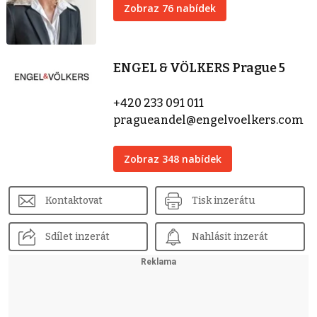
Zobraz 76 nabídek
ENGEL & VÖLKERS Prague 5
+420 233 091 011
pragueandel@engelvoelkers.com
Zobraz 348 nabídek
Kontaktovat
Tisk inzerátu
Sdílet inzerát
Nahlásit inzerát