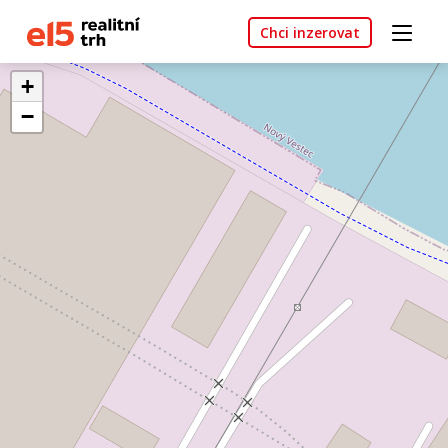
Chci inzerovat
+
−