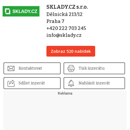
SKLADY.CZ s.r.o.
Dělnická 213/12
Praha 7
+420 222 703 245
info@sklady.cz
Zobraz 520 nabídek
Kontaktovat
Tisk inzerátu
Sdílet inzerát
Nahlásit inzerát