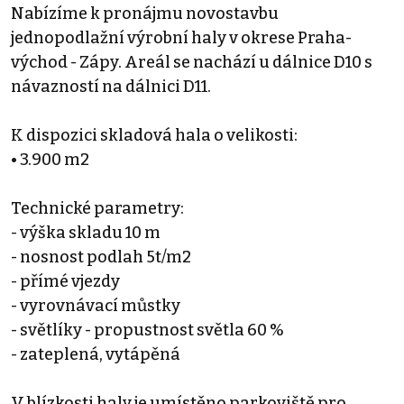
Nabízíme k pronájmu novostavbu
jednopodlažní výrobní haly v okrese Praha-
východ - Zápy. Areál se nachází u dálnice D10 s
návazností na dálnici D11.
K dispozici skladová hala o velikosti:
• 3.900 m2
Technické parametry:
- výška skladu 10 m
- nosnost podlah 5t/m2
- přímé vjezdy
- vyrovnávací můstky
- světlíky - propustnost světla 60 %
- zateplená, vytápěná
V blízkosti haly je umístěno parkoviště pro