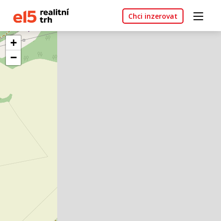
Chci inzerovat
+
−