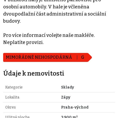
osobní automobily. V hale je včleněna
dvoupodlažní část administrativní a sociální
budovy.
Pro více informací volejte naše makléře.
Neplatíte provizi.
MIMOŘÁDNĚ NEHOSPODÁRNÁ
G
Údaje k nemovitosti
Kategorie
Sklady
Lokalita
Zápy
Okres
Praha-východ
Užitná plocha
3.900 m²