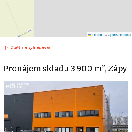
Leaflet
|
©
OpenStreetMap
Zpět na vyhledávání
Pronájem skladu 3 900 m², Zápy