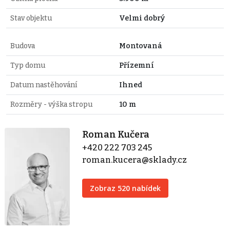
Stav objektu
Velmi dobrý
Budova
Montovaná
Typ domu
Přízemní
Datum nastěhování
Ihned
Rozměry - výška stropu
10 m
Roman Kučera
+420 222 703 245
roman.kucera@sklady.cz
Zobraz 520 nabídek