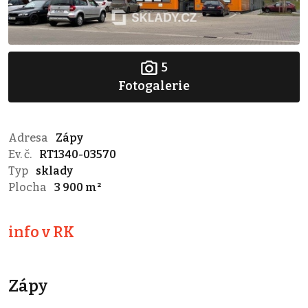
5
Fotogalerie
Adresa
Zápy
Ev. č.
RT1340-03570
Typ
sklady
Plocha
3 900 m²
info v RK
Zápy