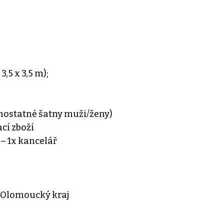
3,5 x 3,5 m);
amostatné šatny muži/ženy)
cí zboží
 – 1x kancelář
 Olomoucký kraj