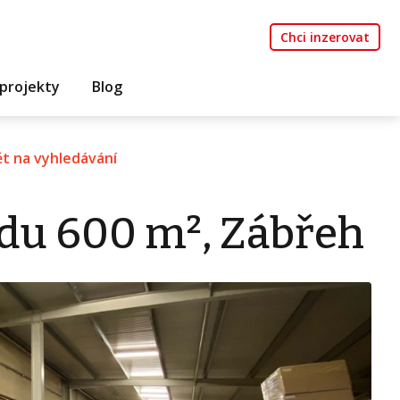
Chci inzerovat
projekty
Blog
t na vyhledávání
du 600 m², Zábřeh