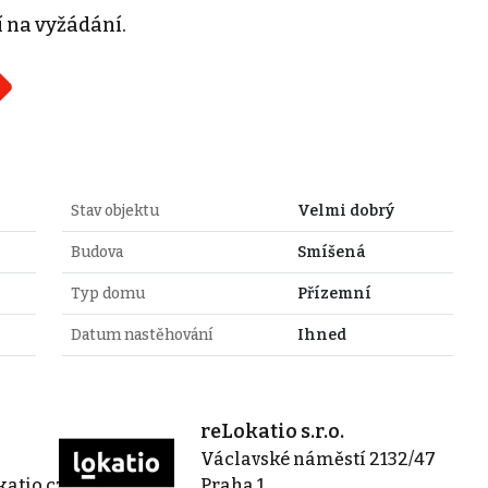
 na vyžádání.
Stav objektu
Velmi dobrý
Budova
Smíšená
Typ domu
Přízemní
Datum nastěhování
Ihned
reLokatio s.r.o.
Václavské náměstí 2132/47
atio.cz
Praha 1