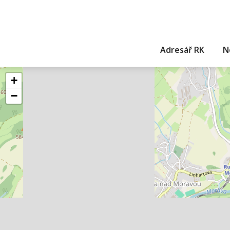
Adresář RK
N
+
−