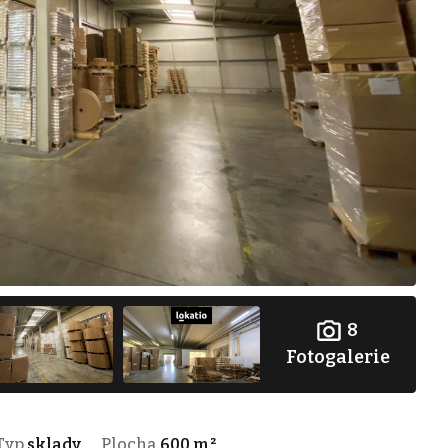
8
Fotogalerie
Typ
sklady
Plocha
600 m²