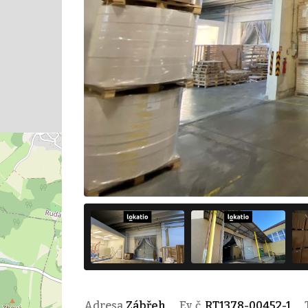
Adresa
Zábřeh
Ev. č.
RT1378-00452-1