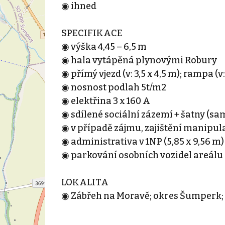
◉ ihned
SPECIFIKACE
◉ výška 4,45 – 6,5 m
◉ hala vytápěná plynovými Robury
◉ přímý vjezd (v: 3,5 x 4,5 m); rampa (v: 
◉ nosnost podlah 5t/m2
◉ elektřina 3 x 160 A
◉ sdílené sociální zázemí + šatny (s
◉ v případě zájmu, zajištění manipula
◉ administrativa v 1NP (5,85 x 9,56 m)
◉ parkování osobních vozidel areálu
LOKALITA
◉ Zábřeh na Moravě; okres Šumperk;