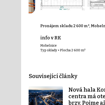
 000 m²,
Pronájem skladu 2 600 m², Mohel
info v RK
Mohelnice
000 m²
Typ sklady • Plocha 2 600 m²
Související články
Nová hala K
centra má ot
brzy. Pojme až