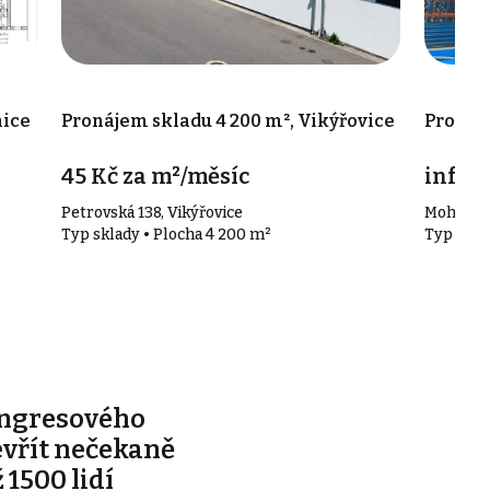
nice
Pronájem skladu 4 200 m², Vikýřovice
Pronáje
45 Kč za m²/měsíc
info v
Petrovská 138, Vikýřovice
Mohelni
Typ sklady • Plocha 4 200 m²
Typ skla
ongresového
evřít nečekaně
 1500 lidí