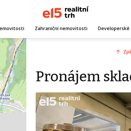
emovitosti
Zahraniční nemovitosti
Developerské 
Zpě
Pronájem skla