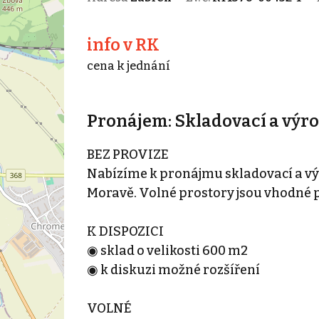
info v RK
cena k jednání
Pronájem: Skladovací a výro
BEZ PROVIZE
Nabízíme k pronájmu skladovací a vý
Moravě. Volné prostory jsou vhodné p
K DISPOZICI
◉ sklad o velikosti 600 m2
◉ k diskuzi možné rozšíření
VOLNÉ