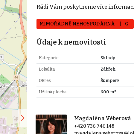
Rádi Vám poskytneme více informací
MIMOŘÁDNĚ NEHOSPODÁRNÁ
G
Údaje k nemovitosti
Kategorie
Sklady
Lokalita
Zábřeh
Okres
Šumperk
Užitná plocha
600 m²
Magdaléna Véberová
+420 736 746 148
magdalena.veberova@lok