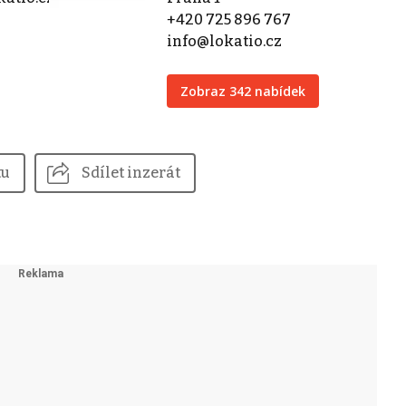
+420 725 896 767
info@lokatio.cz
Zobraz 342 nabídek
tu
Sdílet inzerát