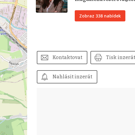
Zobraz 338 nabídek
Kontaktovat
Tisk inzerá
Nahlásit inzerát