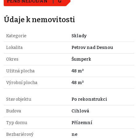
PENB NEDODÁN
G
Údaje k nemovitosti
Kategorie
Sklady
Lokalita
Petrov nad Desnou
Okres
Šumperk
Užitná plocha
48 m²
Výrobní plocha
48 m²
Stav objektu
Po rekonstrukci
Budova
Cihlová
Typ domu
Přízemní
Bezbariérový
ne