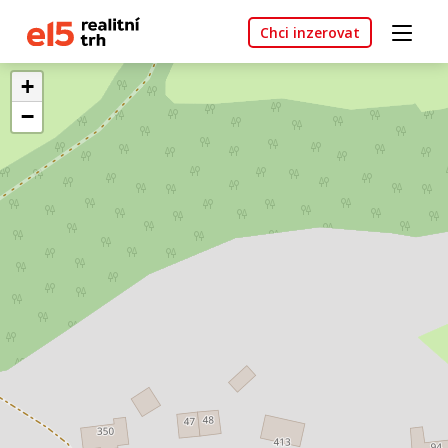
Chci inzerovat
+
−