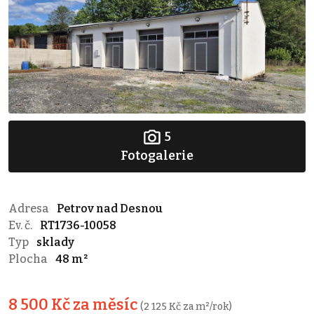
5
Fotogalerie
Adresa
Petrov nad Desnou
Ev. č.
RT1736-10058
Typ
sklady
Plocha
48 m²
8 500 Kč za měsíc
(2 125 Kč za m²/rok)