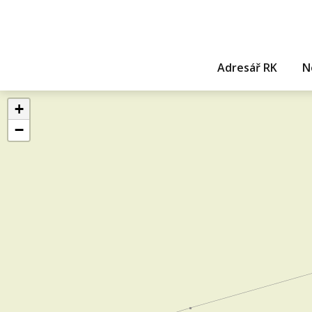
Adresář RK
N
+
−