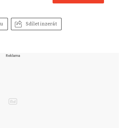
tu
Sdílet inzerát