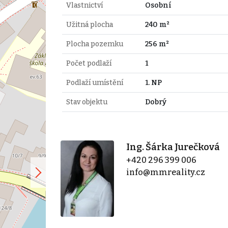
Vlastnictví
Osobní
Užitná plocha
240 m²
Plocha pozemku
256 m²
Počet podlaží
1
Podlaží umístění
1. NP
Stav objektu
Dobrý
Ing. Šárka Jurečková
+420 296 399 006
info@mmreality.cz