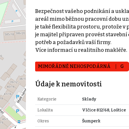
Bezpečnost vašeho podnikání a usklad
areál mimo běžnou pracovní dobu uz
je také flexibilita prostoru, protož
je majitel připraven provést stavební
potřeb a požadavků vaší firmy.
Více informací u realitního makléře.
MIMOŘÁDNĚ NEHOSPODÁRNÁ
G
Údaje k nemovitosti
Kategorie
Sklady
Lokalita
Vlčice 812/68, Loštice
Okres
Šumperk