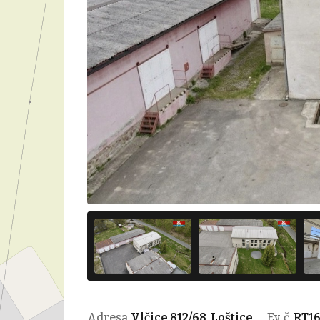
Adresa
Vlčice 812/68, Loštice
Ev. č.
RT16