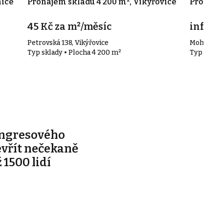
nice
Pronájem skladu 4 200 m², Vikýřovice
Pronáje
45 Kč za m²/měsíc
info v
Petrovská 138, Vikýřovice
Mohelni
Typ sklady • Plocha 4 200 m²
Typ skla
ongresového
evřít nečekaně
 1500 lidí