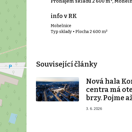
 000 m²,
Pronájem skladu 2 600 m², Mohel
info v RK
Mohelnice
000 m²
Typ sklady • Plocha 2 600 m²
Související články
Nová hala K
centra má ot
brzy. Pojme až
3. 6. 2026