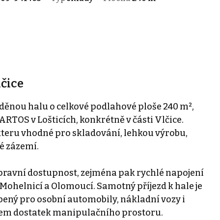
lčice
ěnou halu o celkové podlahové ploše 240 m²,
RTOS v Lošticích, konkrétně v části Vlčice.
kteru vhodné pro skladování, lehkou výrobu,
é zázemí.
opravní dostupnost, zejména pak rychlé napojení
Mohelnicí a Olomoucí. Samotný příjezd k hale je
ený pro osobní automobily, nákladní vozy i
ktem dostatek manipulačního prostoru.