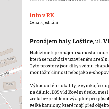
info v RK
Cena k jednání.
Pronájem haly, Loštice, ul. V
Nabízíme k pronájmu samostatnou zd
která se nachází v uzavřeném areálu A
Tyto prostory jsou díky svému chara
montážní činnost nebo jako e-shopov
Výhodou této lokality je vynikající d
na dálnici D35 v klíčovém úseku mezi 
zcela bezproblémový a plně přizpůsob
velké kamiony, které mají před obje