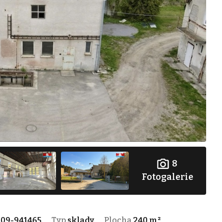
8
Fotogalerie
09-941465
Typ
sklady
Plocha
240 m²