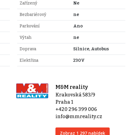
Zařízený
Ne
Bezbariérový
ne
Parkování
Ano
Výtah
ne
Doprava
Silnice, Autobus
Elektřina
230V
M&M reality
Krakovská 583/9
Praha 1
+420 296 399 006
info@mmreality.cz
Zobraz 1 297 nabídek