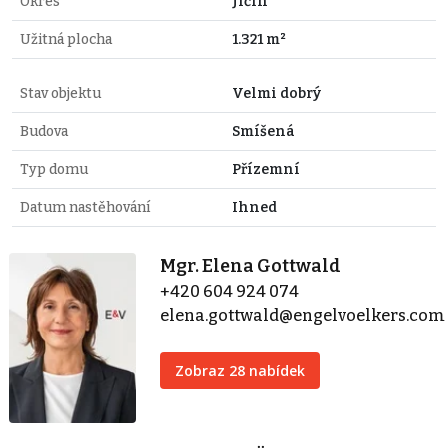
Okres
Jičín
Užitná plocha
1.321 m²
Stav objektu
Velmi dobrý
Budova
Smíšená
Typ domu
Přízemní
Datum nastěhování
Ihned
Mgr. Elena Gottwald
+420 604 924 074
elena.gottwald@engelvoelkers.com
Zobraz 28 nabídek