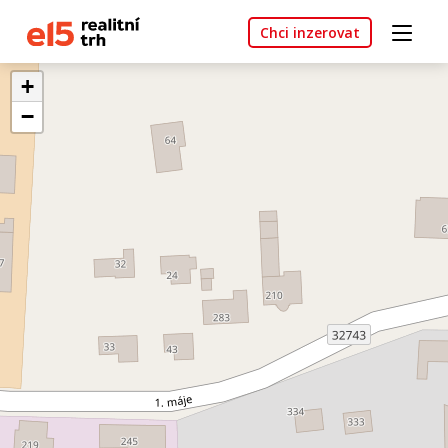
Chci inzerovat
+
−