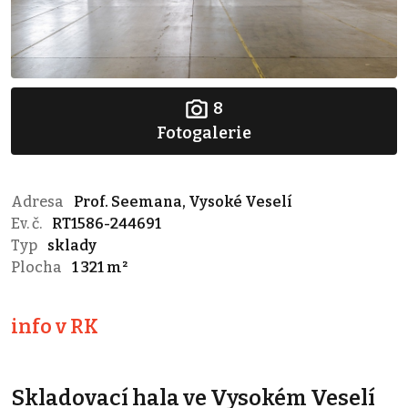
8
Fotogalerie
Adresa
Prof. Seemana, Vysoké Veselí
Ev. č.
RT1586-244691
Typ
sklady
Plocha
1 321 m²
info v RK
Skladovací hala ve Vysokém Veselí