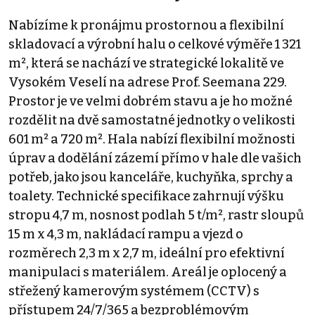
Nabízíme k pronájmu prostornou a flexibilní
skladovací a výrobní halu o celkové výměře 1 321
m², která se nachází ve strategické lokalitě ve
Vysokém Veselí na adrese Prof. Seemana 229.
Prostor je ve velmi dobrém stavu a je ho možné
rozdělit na dvě samostatné jednotky o velikosti
601 m² a 720 m². Hala nabízí flexibilní možnosti
úprav a dodělání zázemí přímo v hale dle vašich
potřeb, jako jsou kanceláře, kuchyňka, sprchy a
toalety. Technické specifikace zahrnují výšku
stropu 4,7 m, nosnost podlah 5 t/m², rastr sloupů
15 m x 4,3 m, nakládací rampu a vjezd o
rozměrech 2,3 m x 2,7 m, ideální pro efektivní
manipulaci s materiálem. Areál je oplocený a
střežený kamerovým systémem (CCTV) s
přístupem 24/7/365 a bezproblémovým