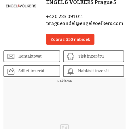
ENGEL & VÖLKERS Prague 5
+420 233 091 011
pragueandel@engelvoelkers.com
Zobraz 350 nabídek
Kontaktovat
Tisk inzerátu
Sdílet inzerát
Nahlásit inzerát