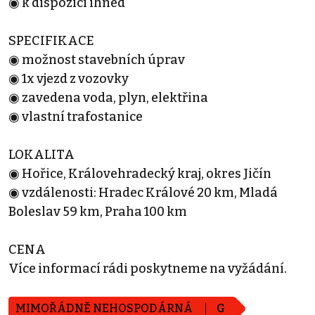
◉ k dispozici ihned
SPECIFIKACE
◉ možnost stavebních úprav
◉ 1x vjezd z vozovky
◉ zavedena voda, plyn, elektřina
◉ vlastní trafostanice
LOKALITA
◉ Hořice, Královehradecký kraj, okres Jičín
◉ vzdálenosti: Hradec Králové 20 km, Mladá
Boleslav 59 km, Praha 100 km
CENA
Více informací rádi poskytneme na vyžádání.
MIMOŘÁDNĚ NEHOSPODÁRNÁ
G