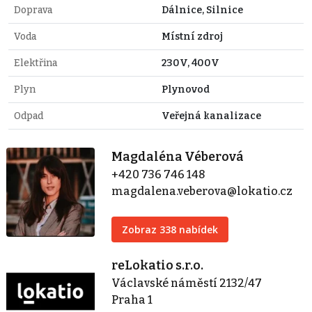
Doprava
Dálnice, Silnice
Voda
Místní zdroj
Elektřina
230V, 400V
Plyn
Plynovod
Odpad
Veřejná kanalizace
Magdaléna Véberová
+420 736 746 148
magdalena.veberova@lokatio.cz
Zobraz 338 nabídek
reLokatio s.r.o.
Václavské náměstí 2132/47
Praha 1