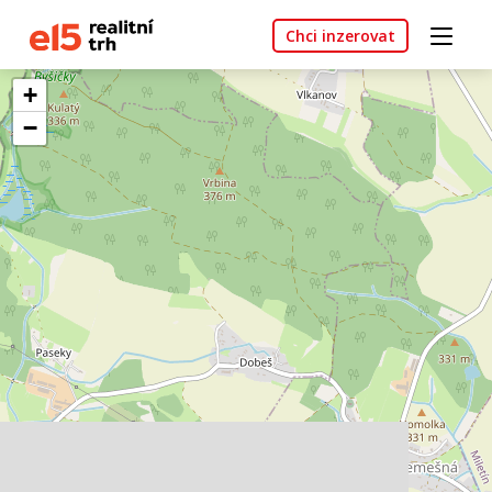
Chci inzerovat
+
−