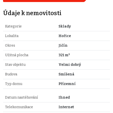
Údaje k nemovitosti
Kategorie
Sklady
Lokalita
Hořice
Okres
Jičín
Užitná plocha
321 m²
Stav objektu
Velmi dobrý
Budova
Smíšená
Typ domu
Přízemní
Datum nastěhování
Ihned
Telekomunikace
Internet