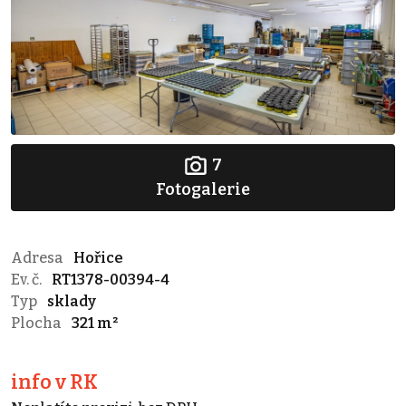
7
Fotogalerie
Adresa
Hořice
Ev. č.
RT1378-00394-4
Typ
sklady
Plocha
321 m²
info v RK