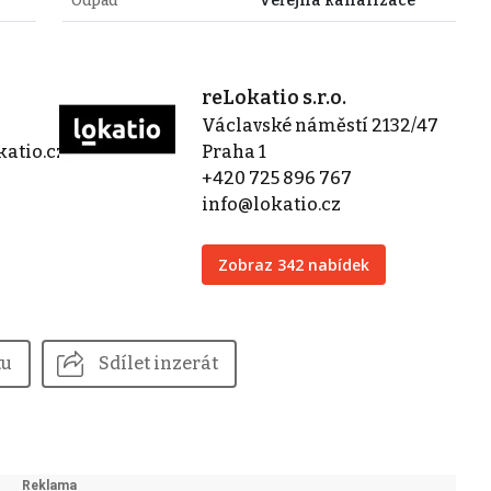
Odpad
Veřejná kanalizace
reLokatio s.r.o.
Václavské náměstí 2132/47
atio.cz
Praha 1
+420 725 896 767
info@lokatio.cz
Zobraz 342 nabídek
tu
Sdílet inzerát