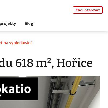
Chci inzerovat
projekty
Blog
t na vyhledávání
du 618 m², Hořice