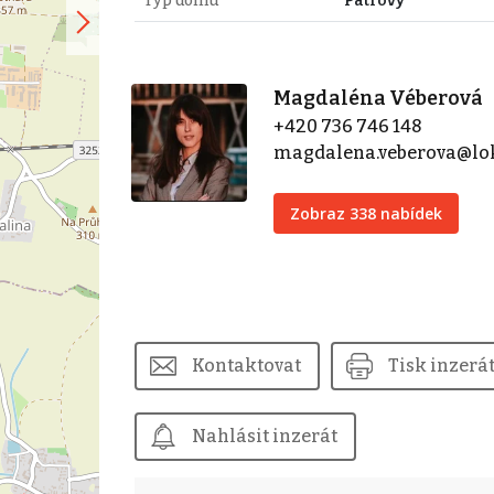
Typ domu
Patrový
Magdaléna Véberová
+420 736 746 148
magdalena.veberova@lok
Zobraz 338 nabídek
Kontaktovat
Tisk inzerá
Nahlásit inzerát