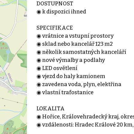
DOSTUPNOST
◉ k dispozici ihned
SPECIFIKACE
◉ vrátnice a vstupní prostory
◉ sklad nebo kancelář 123 m2
◉ několik samostatných kanceláří
◉ nové výmalby a podlahy
◉ LED osvětlení
◉ vjezd do haly kamionem
◉ zavedena voda, plyn, elektřina
◉ vlastní trafostanice
LOKALITA
◉ Hořice, Královehradecký kraj, okres
◉ vzdálenosti: Hradec Králové 20 km,