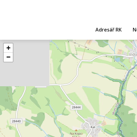
Adresář RK
N
+
−