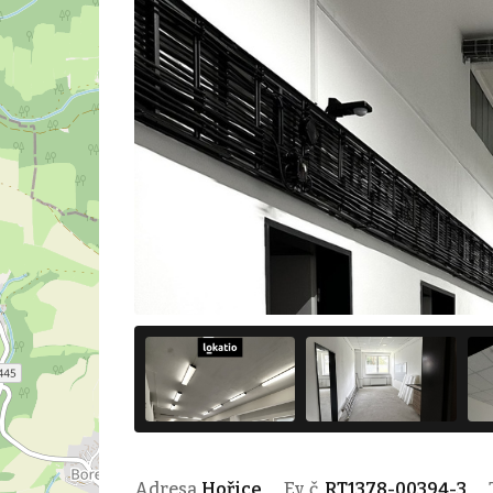
Adresa
Hořice
Ev. č.
RT1378-00394-3