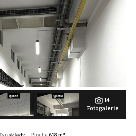
14
Fotogalerie
Typ
sklady
Plocha
618 m²