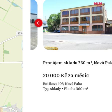
 000 m², Hořice
Pronájem skladu 360 m², Nová Pa
20 000 Kč za měsíc
řice
Kotíkova 193, Nová Paka
000 m²
Typ sklady • Plocha 360 m²