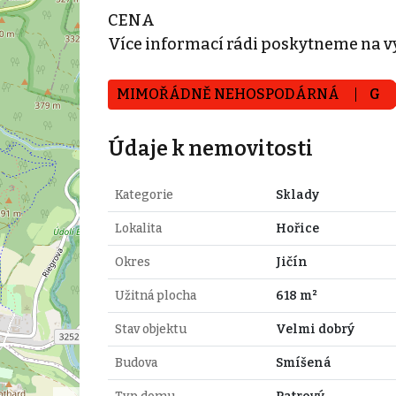
CENA
Více informací rádi poskytneme na v
MIMOŘÁDNĚ NEHOSPODÁRNÁ
G
Údaje k nemovitosti
Kategorie
Sklady
Lokalita
Hořice
Okres
Jičín
Užitná plocha
618 m²
Stav objektu
Velmi dobrý
Budova
Smíšená