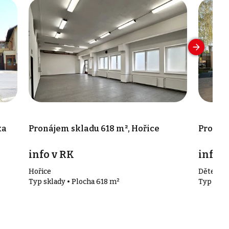
ka
Pronájem skladu 618 m², Hořice
Pronáje
info v RK
info v
Hořice
Dětenice
Typ sklady • Plocha 618 m²
Typ skla