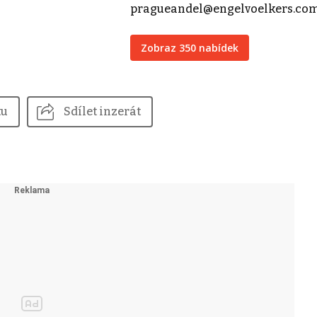
pragueandel@engelvoelkers.co
Zobraz 350 nabídek
tu
Sdílet inzerát