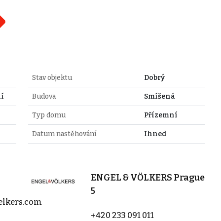
Stav objektu
Dobrý
lí
Budova
Smíšená
Typ domu
Přízemní
Datum nastěhování
Ihned
ENGEL & VÖLKERS Prague
5
elkers.com
+420 233 091 011