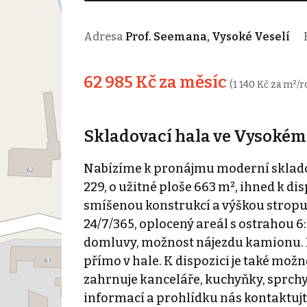
Adresa
Prof. Seemana, Vysoké Veselí
62 985 Kč za měsíc
(1 140 Kč za m²/r
Skladovací hala ve Vysokém
Nabízíme k pronájmu moderní sklado
229, o užitné ploše 663 m², ihned k dis
smíšenou konstrukcí a výškou stropu 7
24/7/365, oplocený areál s ostrahou 6
domluvy, možnost nájezdu kamionu. B
přímo v hale. K dispozici je také mož
zahrnuje kanceláře, kuchyňky, sprchy 
informací a prohlídku nás kontaktujt