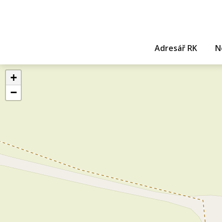
Adresář RK
N
+
−