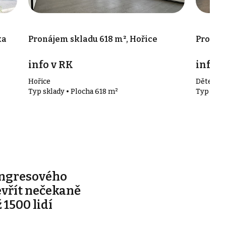
ka
Pronájem skladu 618 m², Hořice
Pronáje
info v RK
info v
Hořice
Dětenice
Typ sklady • Plocha 618 m²
Typ skla
ongresového
evřít nečekaně
 1500 lidí