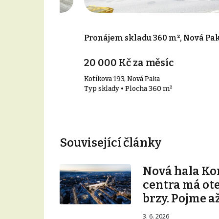
 000 m², Hořice
Pronájem skladu 360 m², Nová Pa
20 000 Kč za měsíc
řice
Kotíkova 193, Nová Paka
000 m²
Typ sklady • Plocha 360 m²
Související články
Nová hala K
centra má ot
brzy. Pojme až
3. 6. 2026