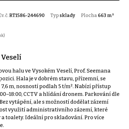
Ev. č.
RT1586-244690
Typ
sklady
Plocha
663 m²
ok)
 Veselí
vou halu ve Vysokém Veselí, Prof. Seemana
pozici. Hala je v dobrém stavu, přízemní, se
,6 m, nosností podlah 5 t/m². Nabízí přístup
:00–18:00, CCTV a hlídání dronem. Parkování dle
ez vytápění, ale s možností dodělat zázemí
nost využití administrativního zázemí, které
a toalety. Ideální pro skladování. Pro více
e.