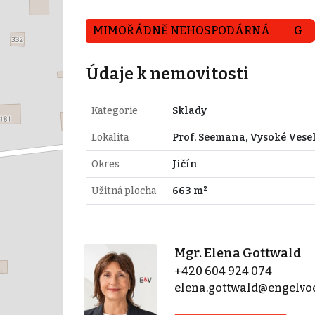
MIMOŘÁDNĚ NEHOSPODÁRNÁ
G
Údaje k nemovitosti
Kategorie
Sklady
Lokalita
Prof. Seemana, Vysoké Vese
Okres
Jičín
Užitná plocha
663 m²
Mgr. Elena Gottwald
+420 604 924 074
elena.gottwald@engelvo