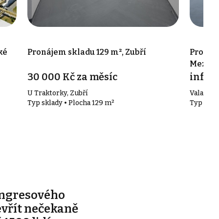
ké
Pronájem skladu 129 m², Zubří
Pronáje
Meziříč
30 000 Kč za měsíc
info v
U Traktorky, Zubří
Valašské 
Typ sklady • Plocha 129 m²
Typ skla
ongresového
evřít nečekaně