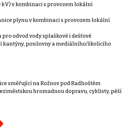
10 kV) v kombinaci s provozem lokální
tanice plynu v kombinaci s provozem lokální
ém pro odvod vody splaškové i dešťové
í kantýny, posilovny a mediálního/školícího
ilnice směřující na Rožnov pod Radhoštěm
meziměstskou hromadnou dopravu, cyklisty, pěší