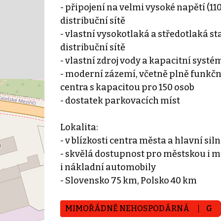
- připojení na velmi vysoké napětí (1
distribuční sítě
- vlastní vysokotlaká a středotlaká s
distribuční sítě
- vlastní zdroj vody a kapacitní syst
- moderní zázemí, včetně plně funkčn
centra s kapacitou pro 150 osob
- dostatek parkovacích míst
Lokalita:
- v blízkosti centra města a hlavní s
- skvělá dostupnost pro městskou i 
i nákladní automobily
- Slovensko 75 km, Polsko 40 km
MIMOŘÁDNĚ NEHOSPODÁRNÁ
G