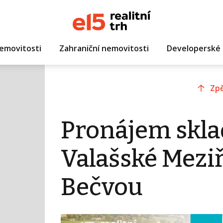
emovitosti
Zahraniční nemovitosti
Developerské 
Zpě
Pronájem skla
Valašské Meziř
Bečvou