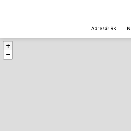
Adresář RK
N
+
−