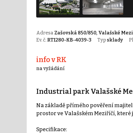
Adresa
Zašovská 850/850, Valašské Mezi
Ev. č.
RT1280-KB-4039-3
Typ
sklady
P
info v RK
na vyžádání
Industrial park Valašské Me
Na základě přímého pověření majitel
prostor ve Valašském Meziříčí, které 
Specifikace: