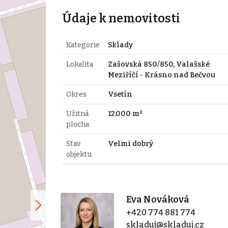
Údaje k nemovitosti
Kategorie
Sklady
Lokalita
Zašovská 850/850, Valašské
Meziříčí - Krásno nad Bečvou
Okres
Vsetín
Užitná
12.000 m²
plocha
Stav
Velmi dobrý
objektu
Eva Nováková
+420 774 881 774
skladuj@skladuj.cz