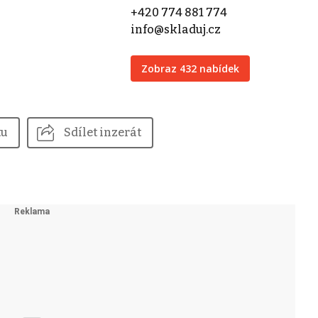
+420 774 881 774
info@skladuj.cz
Zobraz 432 nabídek
tu
Sdílet inzerát