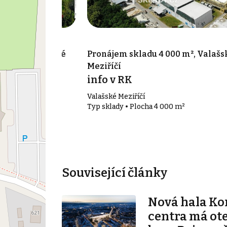
000 m², Valašské
Pronájem skladu 4 000 m², Valašs
ad Bečvou
Meziříčí
info v RK
ké Meziříčí -
Valašské Meziříčí
Typ sklady • Plocha 4 000 m²
00 m²
Související články
Nová hala K
centra má ot