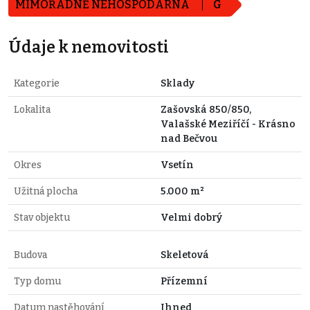
MIMOŘÁDNĚ NEHOSPODÁRNÁ
G
Údaje k nemovitosti
Kategorie
Sklady
Lokalita
Zašovská 850/850,
Valašské Meziříčí - Krásno
nad Bečvou
Okres
Vsetín
Užitná plocha
5.000 m²
Stav objektu
Velmi dobrý
Budova
Skeletová
Typ domu
Přízemní
Datum nastěhování
Ihned