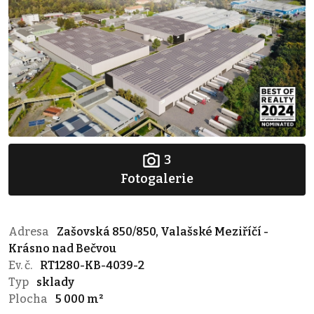
3
Fotogalerie
Adresa
Zašovská 850/850, Valašské Meziříčí -
Krásno nad Bečvou
Ev. č.
RT1280-KB-4039-2
Typ
sklady
Plocha
5 000 m²