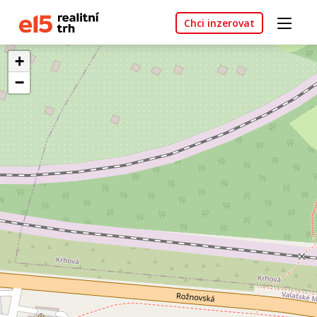
Chci inzerovat
+
−