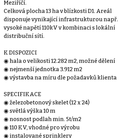
Meziříčí.
Celková plocha 13 ha v blízkosti D1. Areál
disponuje vynikající infrastrukturou např.
vysoké napětí 110kV v kombinaci s lokální
distribuční sítí.
K DISPOZICI
◉ hala o velikosti 12.282 m2, možné dělení
◉ nejmenší jednotka 3.912 m2
◉ výstavba na míru dle požadavků klienta
SPECIFIKACE
◉ železobetonový skelet (12 x 24)
◉ světlá výška 10 m
◉ nosnost podlah min. 5t/m2
◉ 110 KV, vhodné pro výrobu
◉ instalované sprinklery