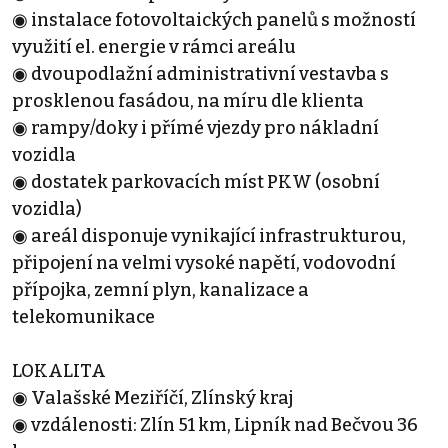
◉ instalace fotovoltaických panelů s možností
využití el. energie v rámci areálu
◉ dvoupodlažní administrativní vestavba s
prosklenou fasádou, na míru dle klienta
◉ rampy/doky i přímé vjezdy pro nákladní
vozidla
◉ dostatek parkovacích míst PKW (osobní
vozidla)
◉ areál disponuje vynikající infrastrukturou,
připojení na velmi vysoké napětí, vodovodní
přípojka, zemní plyn, kanalizace a
telekomunikace
LOKALITA
◉ Valašské Meziříčí, Zlínský kraj
◉ vzdálenosti: Zlín 51 km, Lipník nad Bečvou 36