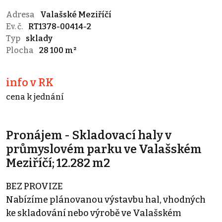
Adresa
Valašské Meziříčí
Ev. č.
RT1378-00414-2
Typ
sklady
Plocha
28 100 m²
info v RK
cena k jednání
Pronájem - Skladovací haly v
průmyslovém parku ve Valašském
Meziříčí; 12.282 m2
BEZ PROVIZE
Nabízíme plánovanou výstavbu hal, vhodných
ke skladování nebo výrobě ve Valašském