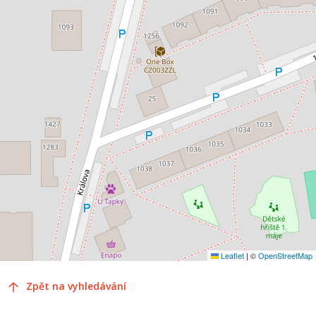
Leaflet
|
©
OpenStreetMap
Zpět na vyhledávání