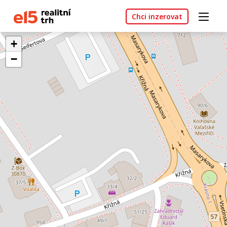
Chci inzerovat
+
−