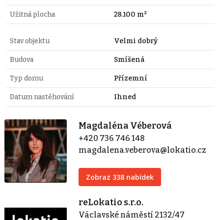
Užitná plocha
28.100 m²
Stav objektu
Velmi dobrý
Budova
Smíšená
Typ domu
Přízemní
Datum nastěhování
Ihned
Magdaléna Véberová
+420 736 746 148
magdalena.veberova@lokatio.cz
Zobraz 338 nabídek
reLokatio s.r.o.
Václavské náměstí 2132/47