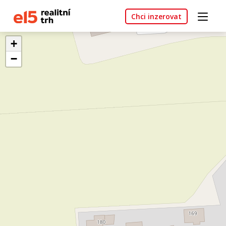
Chci inzerovat
+
−