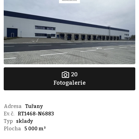
20
Fotogalerie
Adresa
Tuřany
Ev. č.
RT1468-N6883
Typ
sklady
Plocha
5 000 m²