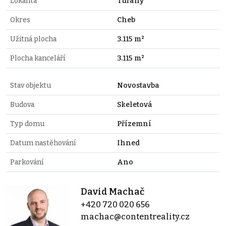
Lokalita
Tuřany
Okres
Cheb
Užitná plocha
3.115 m²
Plocha kanceláří
3.115 m²
Stav objektu
Novostavba
Budova
Skeletová
Typ domu
Přízemní
Datum nastěhování
Ihned
Parkování
Ano
David Machač
+420 720 020 656
machac@contentreality.cz