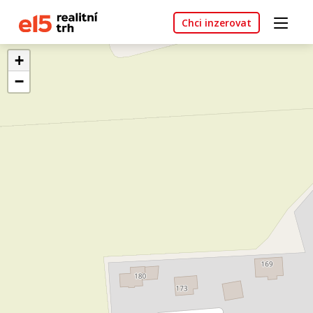
Chci inzerovat
+
−