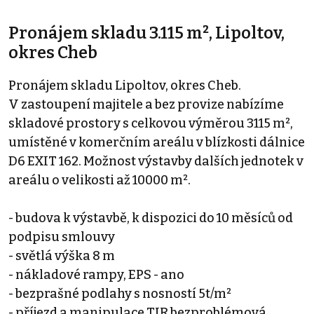
Pronájem skladu 3.115 m², Lipoltov,
okres Cheb
Pronájem skladu Lipoltov, okres Cheb.
V zastoupení majitele a bez provize nabízíme
skladové prostory s celkovou výměrou 3115 m²,
umístěné v komerčním areálu v blízkosti dálnice
D6 EXIT 162. Možnost výstavby dalších jednotek v
areálu o velikosti až 10000 m².
- budova k výstavbě, k dispozici do 10 měsíců od
podpisu smlouvy
- světlá výška 8 m
- nákladové rampy, EPS - ano
- bezprašné podlahy s nosností 5t/m²
- příjezd a manipulace TIR bezproblémová