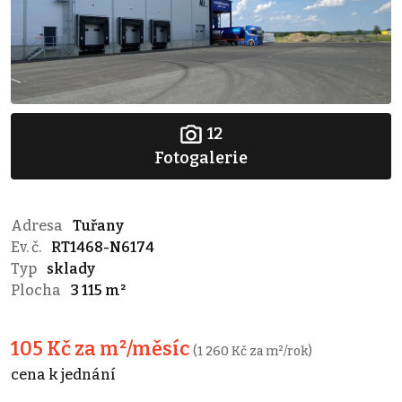
12
Fotogalerie
Adresa
Tuřany
Ev. č.
RT1468-N6174
Typ
sklady
Plocha
3 115 m²
105 Kč za m²/měsíc
(1 260 Kč za m²/rok)
cena k jednání