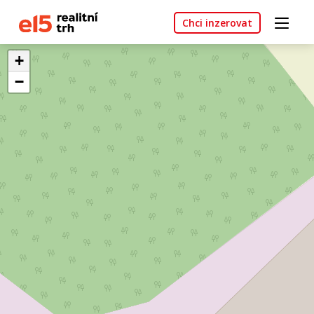
Chci inzerovat
+
−