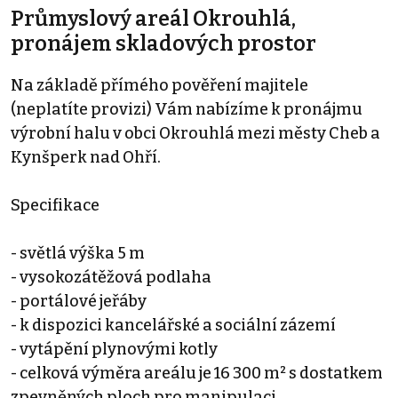
Průmyslový areál Okrouhlá,
pronájem skladových prostor
Na základě přímého pověření majitele
(neplatíte provizi) Vám nabízíme k pronájmu
výrobní halu v obci Okrouhlá mezi městy Cheb a
Kynšperk nad Ohří.
Specifikace
- světlá výška 5 m
- vysokozátěžová podlaha
- portálové jeřáby
- k dispozici kancelářské a sociální zázemí
- vytápění plynovými kotly
- celková výměra areálu je 16 300 m² s dostatkem
zpevněných ploch pro manipulaci