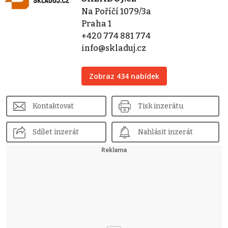
Na Poříčí 1079/3a
Praha 1
+420 774 881 774
info@skladuj.cz
Zobraz 434 nabídek
Kontaktovat
Tisk inzerátu
Sdílet inzerát
Nahlásit inzerát