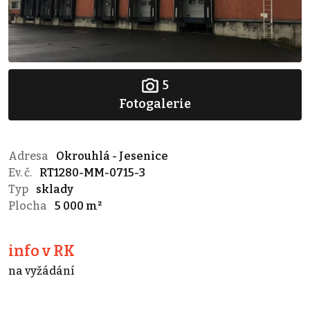
5
Fotogalerie
Adresa
Okrouhlá - Jesenice
Ev. č.
RT1280-MM-0715-3
Typ
sklady
Plocha
5 000 m²
info v RK
na vyžádání