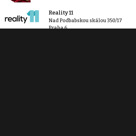
Reality 11
Nad Podbabskou skálou 350/17
Praha 6
info@reality11.cz
Zobraz 54 nabídek
Kontaktovat
Tisk inzerátu
Sdílet inzerát
Nahlásit inzerát