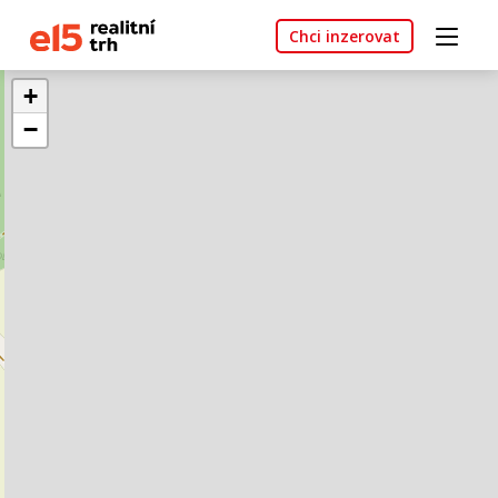
Chci inzerovat
+
−