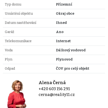
Typ domu
Přízemní
Umístění objektu
Okraj obce
Datum nastěhování
Ihned
Garáž
Ano
Telekomunikace
Internet
Voda
Dálkový vodovod
Plyn
Plynovod
Odpad
ČOV pro celý objekt
Alena Černá
+420 603 156 291
cerna@reality11.cz