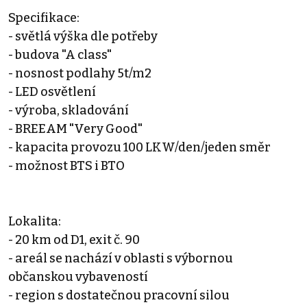
Specifikace:
- světlá výška dle potřeby
- budova "A class"
- nosnost podlahy 5t/m2
- LED osvětlení
- výroba, skladování
- BREEAM "Very Good"
- kapacita provozu 100 LKW/den/jeden směr
- možnost BTS i BTO
Lokalita:
- 20 km od D1, exit č. 90
- areál se nachází v oblasti s výbornou
občanskou vybaveností
- region s dostatečnou pracovní silou