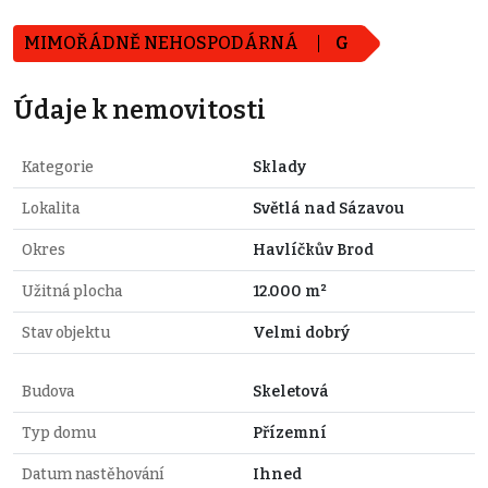
MIMOŘÁDNĚ NEHOSPODÁRNÁ
G
Údaje k nemovitosti
Kategorie
Sklady
Lokalita
Světlá nad Sázavou
Okres
Havlíčkův Brod
Užitná plocha
12.000 m²
Stav objektu
Velmi dobrý
Budova
Skeletová
Typ domu
Přízemní
Datum nastěhování
Ihned