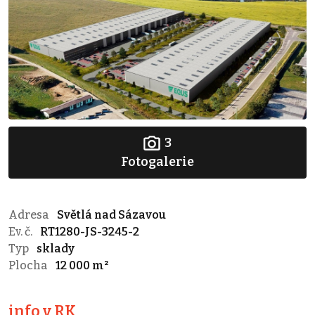
3
Fotogalerie
Adresa
Světlá nad Sázavou
Ev. č.
RT1280-JS-3245-2
Typ
sklady
Plocha
12 000 m²
info v RK