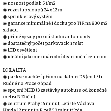
◉ nosnost podlah 5 t/m2
◉ rozestup sloupů 24 x 12 m
◉ sprinklerový systém
◉ garance minimálně 1 docku pro TIR na 800 m2
skladu
◉ přímé vjezdy pro nákladní automobily
◉ dostatečný počet parkovacích míst
◉ LED osvětlení
◉ ideální jako mezinárodní distribuční centrum
LOKALITA
◉ park se nachází přímo na dálnici D5 (exit 5) u
Rudné na Praze-západ
◉ spojení MHD (3 zastávky autobusu od konečné
metra B, Zličín)
◉ centrum Prahy 15 minut, Letiště Václava
Havla 12 minut a Plzeň 50 minut jízdy