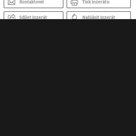
Kontaktovat
Tisk inzerátu
Sdílet inzerát
Nahlásit inzerát