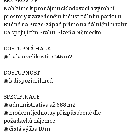
BEZ PROVIZE
Nabízíme k pronájmu skladovací a výrobní
prostory v zavedeném industriálním parku u
Rudné na Praze-západ přímo na dálničním tahu
D5 spojujícím Prahu, Plzeň a Německo.
DOSTUPNÁ HALA
◉ hala o velikosti: 7 146 m2
DOSTUPNOST
◉ k dispozici ihned
SPECIFIKACE
◉ administrativa až 688 m2
◉ moderní jednotky přizpůsobené dle
požadavků nájemce
◉ čistá výška 10 m