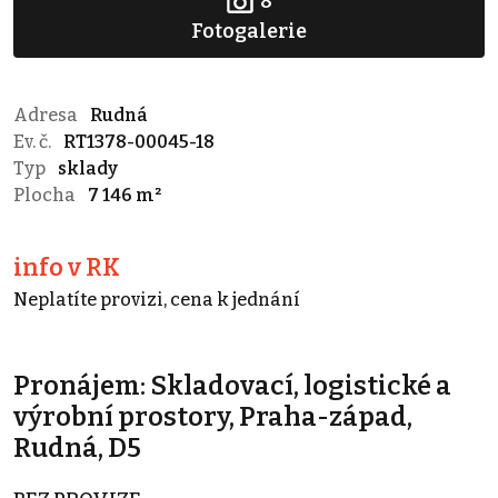
8
Fotogalerie
Adresa
Rudná
Ev. č.
RT1378-00045-18
Typ
sklady
Plocha
7 146 m²
info v RK
Neplatíte provizi, cena k jednání
Pronájem: Skladovací, logistické a
výrobní prostory, Praha-západ,
Rudná, D5