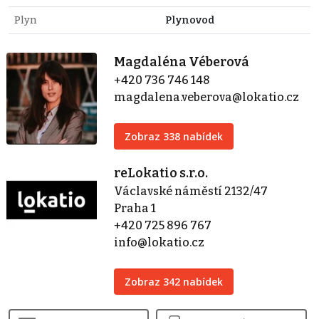
Plyn
Plynovod
Magdaléna Véberová
+420 736 746 148
magdalena.veberova@lokatio.cz
Zobraz 338 nabídek
reLokatio s.r.o.
Václavské náměstí 2132/47
Praha 1
+420 725 896 767
info@lokatio.cz
Zobraz 342 nabídek