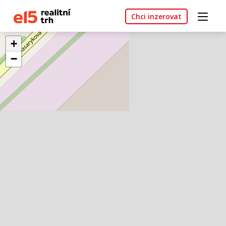
Chci inzerovat
+
−