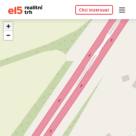
Chci inzerovat
+
−