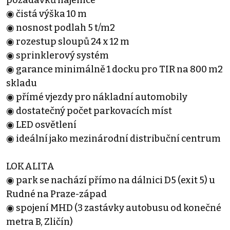
◉ čistá výška 10 m
◉ nosnost podlah 5 t/m2
◉ rozestup sloupů 24 x 12 m
◉ sprinklerový systém
◉ garance minimálně 1 docku pro TIR na 800 m2
skladu
◉ přímé vjezdy pro nákladní automobily
◉ dostatečný počet parkovacích míst
◉ LED osvětlení
◉ ideální jako mezinárodní distribuční centrum
LOKALITA
◉ park se nachází přímo na dálnici D5 (exit 5) u
Rudné na Praze-západ
◉ spojení MHD (3 zastávky autobusu od konečné
metra B, Zličín)