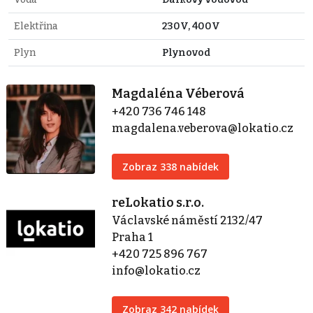
Elektřina
230V, 400V
Plyn
Plynovod
Magdaléna Véberová
+420 736 746 148
magdalena.veberova@lokatio.cz
Zobraz 338 nabídek
reLokatio s.r.o.
Václavské náměstí 2132/47
Praha 1
+420 725 896 767
info@lokatio.cz
Zobraz 342 nabídek