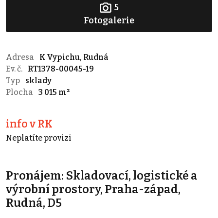
5
Fotogalerie
Adresa
K Vypichu, Rudná
Ev. č.
RT1378-00045-19
Typ
sklady
Plocha
3 015 m²
info v RK
Neplatíte provizi
Pronájem: Skladovací, logistické a
výrobní prostory, Praha-západ,
Rudná, D5