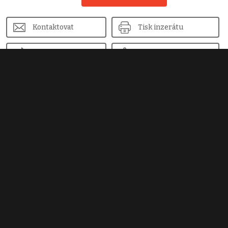
Kontaktovat
Tisk inzerátu
Sdílet inzerát
Nahlásit inzerát