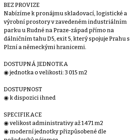
BEZ PROVIZE
Nabízíme k pronájmu skladovací, logistické a
výrobní prostory v zavedeném industriálním
parku u Rudné na Praze-západ přímo na
dálničním tahu D5, exit 5, který spojuje Prahu s
Plzní a německými hranicemi.
DOSTUPNÁ JEDNOTKA
◉ jednotka o velikosti: 3 015 m2
DOSTUPNOST
◉ k dispozici ihned
SPECIFIKACE
◉ velikost administrativy až 1 471 m2
◉ moderní jednotky přizpůsobené dle
požadavků nájemce