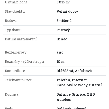
Užitná plocha
3.015 m²
Stav objektu
Velmi dobrý
Budova
Smíšená
Typ domu
Patrový
Datum nastěhování
Ihned
Bezbariérový
ano
Rozměry - výška stropu
10 m
Komunikace
Dlážděná, Asfaltová
Telekomunikace
Telefon, Internet,
Kabelové rozvody, Ostatní
Doprava
Dálnice, Silnice, MHD,
Autobus
Voda
Dálkový vodovod