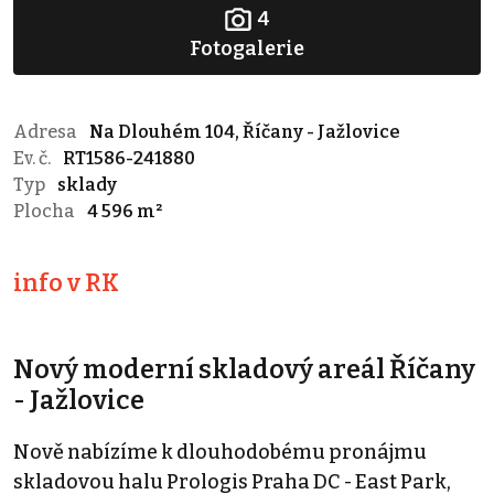
4
Fotogalerie
Adresa
Na Dlouhém 104, Říčany - Jažlovice
Ev. č.
RT1586-241880
Typ
sklady
Plocha
4 596 m²
info v RK
Nový moderní skladový areál Říčany
- Jažlovice
Nově nabízíme k dlouhodobému pronájmu
skladovou halu Prologis Praha DC - East Park,