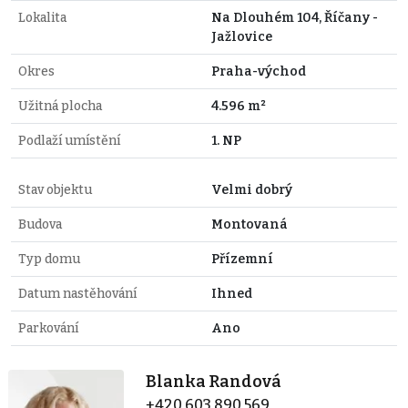
Lokalita
Na Dlouhém 104, Říčany -
Jažlovice
Okres
Praha-východ
Užitná plocha
4.596 m²
Podlaží umístění
1. NP
Stav objektu
Velmi dobrý
Budova
Montovaná
Typ domu
Přízemní
Datum nastěhování
Ihned
Parkování
Ano
Blanka Randová
+420 603 890 569