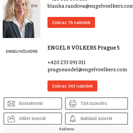
blanka.randova@engelvoelkers.co
Zobraz 76 nabídek
ENGEL & VÖLKERS Prague 5
+420 233 091 011
pragueandel@engelvoelkers.com
Zobraz 343 nabídek
Kontaktovat
Tisk inzerátu
Sdílet inzerát
Nahlásit inzerát