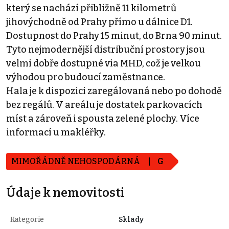
který se nachází přibližně 11 kilometrů
jihovýchodně od Prahy přímo u dálnice D1.
Dostupnost do Prahy 15 minut, do Brna 90 minut.
Tyto nejmodernější distribuční prostory jsou
velmi dobře dostupné via MHD, což je velkou
výhodou pro budoucí zaměstnance.
Hala je k dispozici zaregálovaná nebo po dohodě
bez regálů. V areálu je dostatek parkovacích
míst a zároveň i spousta zelené plochy. Více
informací u makléřky.
MIMOŘÁDNĚ NEHOSPODÁRNÁ
G
Údaje k nemovitosti
Kategorie
Sklady