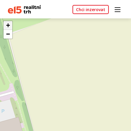
Chci inzerovat
+
−