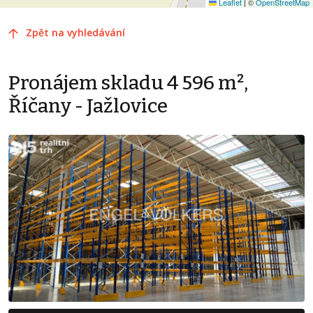
Leaflet
|
©
OpenStreetMap
Zpět na vyhledávání
Pronájem skladu 4 596 m²,
Říčany - Jažlovice