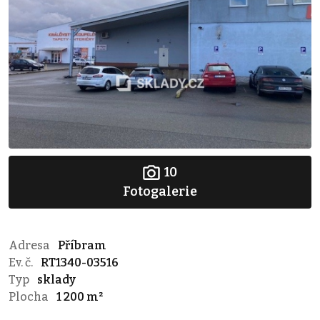
10
Fotogalerie
Adresa
Příbram
Ev. č.
RT1340-03516
Typ
sklady
Plocha
1 200 m²