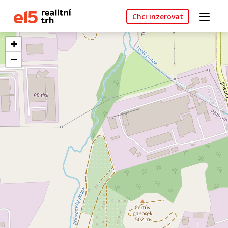
Chci inzerovat
+
−