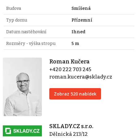
Budova
Smíšená
Typ domu
Přízemní
Datum nastěhování
Ihned
Rozměry - výška stropu
5 m
Roman Kučera
+420 222 703 245
roman.kucera@sklady.cz
Zobraz 520 nabídek
SKLADY.CZ s.r.o.
Dělnická 213/12