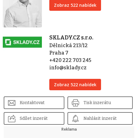
Zobraz 522 nabídek
SKLADY.CZ s.r.o.
Dělnická 213/12
Praha 7
+420 222 703 245
info@sklady.cz
Zobraz 522 nabídek
Kontaktovat
Tisk inzerátu
Sdílet inzerát
Nahlásit inzerát