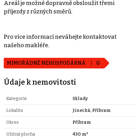
Areál je možné dopravně obsloužit třemi
příjezdy z různých směrů.
Pro více informací neváhejte kontaktovat
našeho makléře.
MIMOŘÁDNĚ NEHOSPODÁRNÁ
G
Údaje k nemovitosti
Kategorie
Sklady
Lokalita
Jinecká, Příbram
Okres
Příbram
Užitná plocha
430 m²