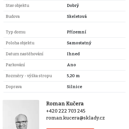
Stav objektu
Dobrý
Budova
Skeletová
Typ domu
Přízemní
Poloha objektu
Samostatný
Datum nastěhování
Ihned
Parkování
Ano
Rozměry - výška stropu
5,20 m
Doprava
Silnice
Roman Kučera
+420 222 703 245
roman.kucera@sklady.cz