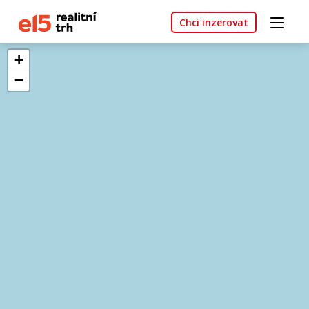
Chci inzerovat
+
−