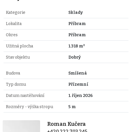
Kategorie
Sklady
Lokalita
Příbram
Okres
Příbram
Užitná plocha
1.318 m²
Stav objektu
Dobrý
Budova
Smíšená
Typ domu
Přízemní
Datum nastěhování
1. říjen 2026
Rozměry - výška stropu
5 m
Roman Kučera
+420 222 703 245