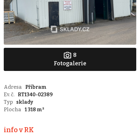
8
Fotogalerie
Adresa
Příbram
Ev. č.
RT1340-02389
Typ
sklady
Plocha
1 318 m²
info v RK