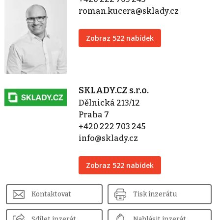
roman.kucera@sklady.cz
Zobraz 522 nabídek
SKLADY.CZ s.r.o.
Dělnická 213/12
Praha 7
+420 222 703 245
info@sklady.cz
Zobraz 522 nabídek
Kontaktovat
Tisk inzerátu
Sdílet inzerát
Nahlásit inzerát