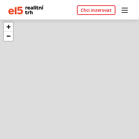
Chci inzerovat
+
−