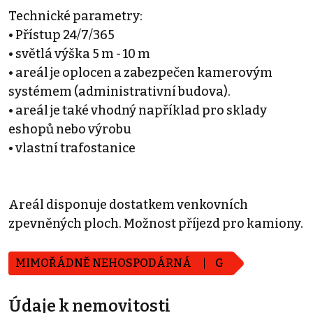
Technické parametry:
• Přístup 24/7/365
• světlá výška 5 m - 10 m
• areál je oplocen a zabezpečen kamerovým
systémem (administrativní budova).
• areál je také vhodný například pro sklady
eshopů nebo výrobu
• vlastní trafostanice
Areál disponuje dostatkem venkovních
zpevněných ploch. Možnost příjezd pro kamiony.
MIMOŘÁDNĚ NEHOSPODÁRNÁ
G
Údaje k nemovitosti