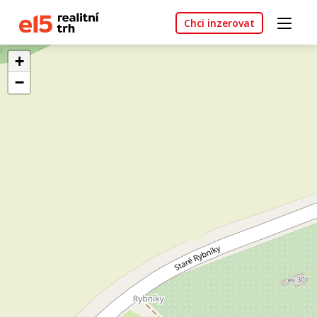
Chci inzerovat
+
−