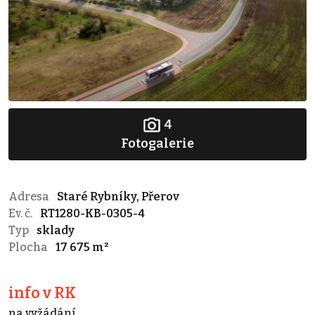
4
Fotogalerie
Adresa
Staré Rybníky, Přerov
Ev. č.
RT1280-KB-0305-4
Typ
sklady
Plocha
17 675 m²
info v RK
na vyžádání