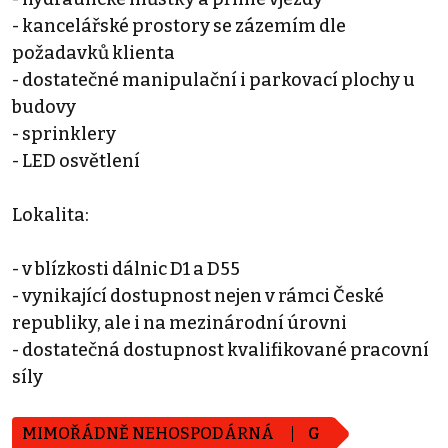
- kancelářské prostory se zázemím dle
požadavků klienta
- dostatečné manipulační i parkovací plochy u
budovy
- sprinklery
- LED osvětlení
Lokalita:
- v blízkosti dálnic D1 a D55
- vynikající dostupnost nejen v rámci České
republiky, ale i na mezinárodní úrovni
- dostatečná dostupnost kvalifikované pracovní
síly
MIMOŘÁDNĚ NEHOSPODÁRNÁ
G