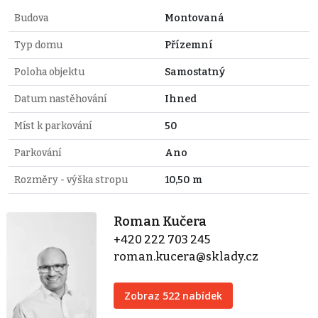
Budova
Montovaná
Typ domu
Přízemní
Poloha objektu
Samostatný
Datum nastěhování
Ihned
Míst k parkování
50
Parkování
Ano
Rozměry - výška stropu
10,50 m
Roman Kučera
+420 222 703 245
roman.kucera@sklady.cz
Zobraz 522 nabídek