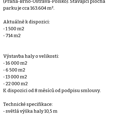
(Praha-Brno-Ostrava-Polsko). Stávající plocha
parku je cca 163.604 m².
Aktuálně k dispozici:
- 1 500 m2
- 714 m2
Výstavba haly o velikosti:
- 16 000 m2
- 6 500 m2
- 13 000 m2
- 22 000 m2
K dispozici od 8 měsíců od podpisu smlouvy.
Technické specifikace:
- světlá výška haly 10,5 m