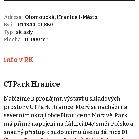
Adresa
Olomoucká, Hranice I-Město
Ev. č.
RT1340-00860
Typ
sklady
Plocha
10 000 m²
info v RK
CTPark Hranice
Nabízíme k pronájmu výstavbu skladových
prostor v CTPark Hranice, který se nachází na
severním okraji obce Hranice na Moravě. Park
má přímé napojení na dálnici D47 směr Polsko a
snadný přístup k budoucímu úseku dálnice D1