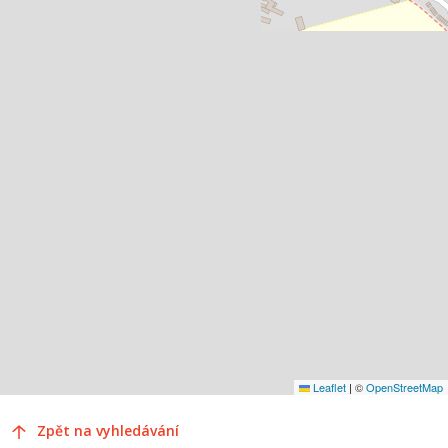
Leaflet
|
©
OpenStreetMap
Zpět na vyhledávání