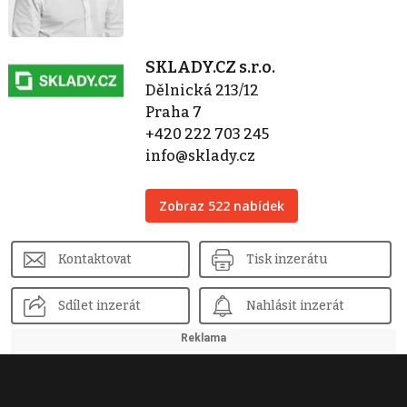
SKLADY.CZ s.r.o.
Dělnická 213/12
Praha 7
+420 222 703 245
info@sklady.cz
Zobraz 522 nabídek
Kontaktovat
Tisk inzerátu
Sdílet inzerát
Nahlásit inzerát