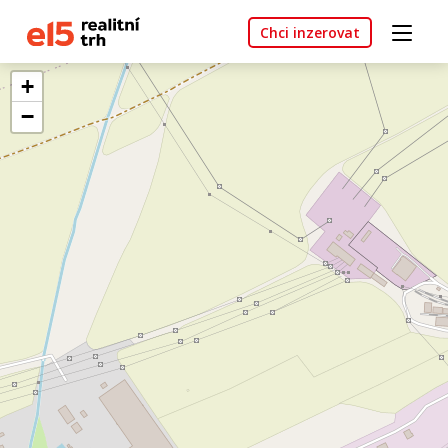
Chci inzerovat
+
−