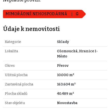
MIMOŘÁDNĚ NEHOSPODÁRNÁ
G
Údaje k nemovitosti
Kategorie
Sklady
Lokalita
Olomoucká, Hranice I-
Město
Okres
Přerov
Užitná plocha
10.000 m²
Zastavěná plocha
163.604 m²
Plocha skladů
40.489 m²
Stav objektu
Novostavba