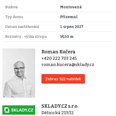
Budova
Montovaná
Typ domu
Přízemní
Datum nastěhování
1. srpen 2027
Rozměry - výška stropu
14,50 m
Roman Kučera
+420 222 703 245
roman.kucera@sklady.cz
Zobraz 522 nabídek
SKLADY.CZ s.r.o.
Dělnická 213/12