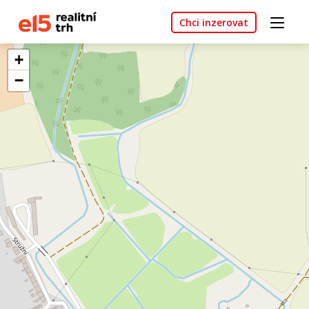
Chci inzerovat
+
−