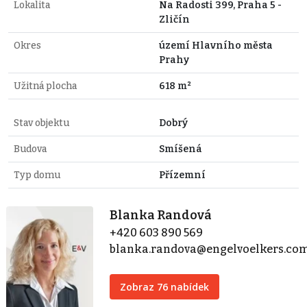
Lokalita
Na Radosti 399, Praha 5 -
Zličín
Okres
území Hlavního města
Prahy
Užitná plocha
618 m²
Stav objektu
Dobrý
Budova
Smíšená
Typ domu
Přízemní
Blanka Randová
+420 603 890 569
blanka.randova@engelvoelkers.co
Zobraz 76 nabídek