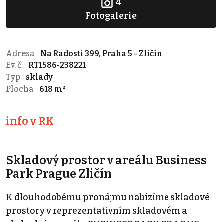
4
Fotogalerie
Adresa
Na Radosti 399, Praha 5 - Zličín
Ev. č.
RT1586-238221
Typ
sklady
Plocha
618 m²
info v RK
Skladový prostor v areálu Business
Park Prague Zličín
K dlouhodobému pronájmu nabízíme skladové
prostory v reprezentativním skladovém a