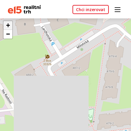
Chci inzerovat
+
−