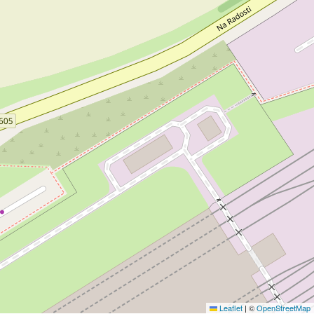
Leaflet
|
©
OpenStreetMap