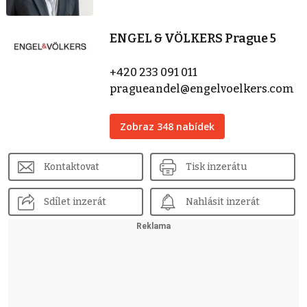
ENGEL & VÖLKERS Prague 5
+420 233 091 011
pragueandel@engelvoelkers.com
Zobraz 348 nabídek
Kontaktovat
Tisk inzerátu
Sdílet inzerát
Nahlásit inzerát