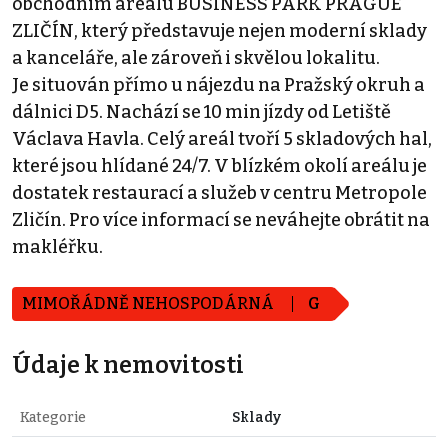
obchodním areálu BUSINESS PARK PRAGUE
ZLIČÍN, který představuje nejen moderní sklady
a kanceláře, ale zároveň i skvělou lokalitu.
Je situován přímo u nájezdu na Pražský okruh a
dálnici D5. Nachází se 10 min jízdy od Letiště
Václava Havla. Celý areál tvoří 5 skladových hal,
které jsou hlídané 24/7. V blízkém okolí areálu je
dostatek restaurací a služeb v centru Metropole
Zličín. Pro více informací se neváhejte obrátit na
makléřku.
MIMOŘÁDNĚ NEHOSPODÁRNÁ
G
Údaje k nemovitosti
Kategorie
Sklady