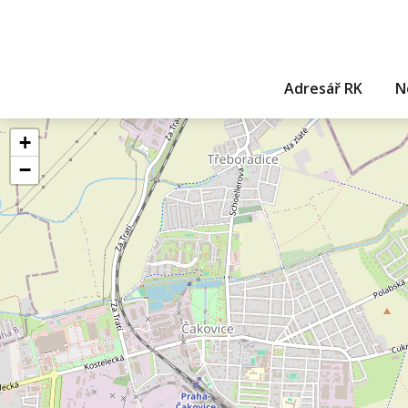
Adresář RK
N
+
−