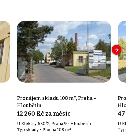
Pronájem skladu 108 m², Praha -
Pronáje
Hloubětín
Hloubě
12 260 Kč za měsíc
47 460
U Elektry 650/2, Praha 9 - Hloubětín
U Elektr
Typ sklady • Plocha 108 m²
Typ skla