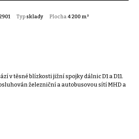
2901
Typ
sklady
Plocha
4 200 m²
v těsné blízkosti jižní spojky dálnic D1 a D11.
obsluhován železniční a autobusovou sítí MHD a