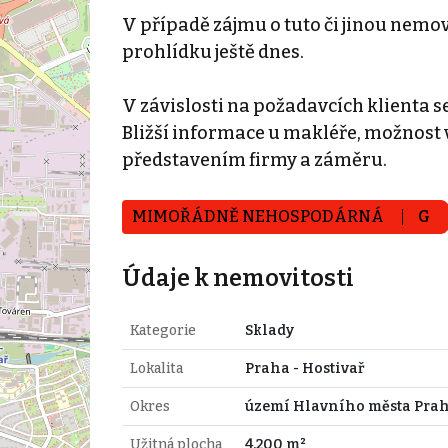
V případě zájmu o tuto či jinou nemovi
prohlídku ještě dnes.
V závislosti na požadavcích klienta s
Bližší informace u makléře, možnost
představením firmy a záměru.
MIMOŘÁDNĚ NEHOSPODÁRNÁ
G
Údaje k nemovitosti
Kategorie
Sklady
Lokalita
Praha - Hostivař
Okres
území Hlavního města Pra
Užitná plocha
4.200 m²