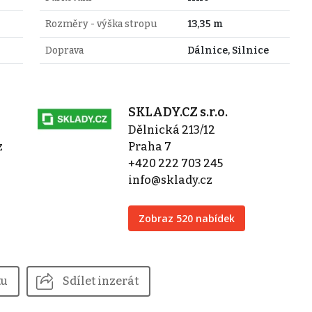
Rozměry - výška stropu
13,35 m
Doprava
Dálnice, Silnice
SKLADY.CZ s.r.o.
Dělnická 213/12
z
Praha 7
+420 222 703 245
info@sklady.cz
Zobraz 520 nabídek
tu
Sdílet inzerát