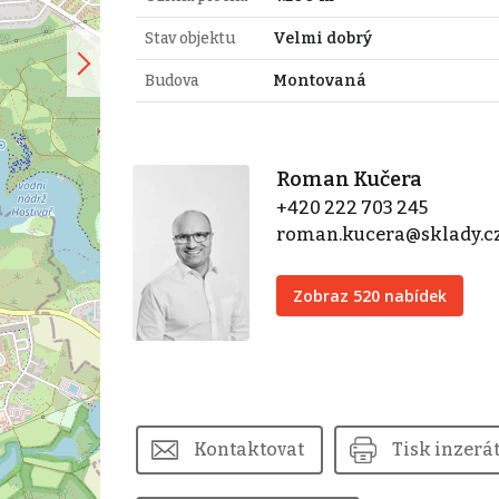
Stav objektu
Velmi dobrý
Budova
Montovaná
Roman Kučera
+420 222 703 245
roman.kucera@sklady.c
Zobraz 520 nabídek
Kontaktovat
Tisk inzerá