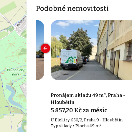
Podobné nemovitosti
 m², Praha -
Pronájem skladu 49 m², Praha -
Hloubětín
íc
5 857,20 Kč za měsíc
 4 - Hodkovičky
U Elektry 650/2, Praha 9 - Hloubětín
 m²
Typ sklady • Plocha 49 m²