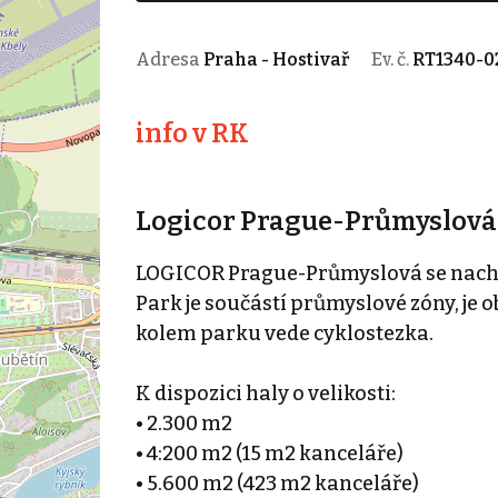
Adresa
Praha - Hostivař
Ev. č.
RT1340-0
info v RK
Logicor Prague-Průmyslová
LOGICOR Prague-Průmyslová se nachází 
Park je součástí průmyslové zóny, je 
kolem parku vede cyklostezka.
K dispozici haly o velikosti:
• 2.300 m2
• 4:200 m2 (15 m2 kanceláře)
• 5.600 m2 (423 m2 kanceláře)