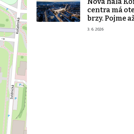
Nová hala K
centra má ot
brzy. Pojme až
3. 6. 2026