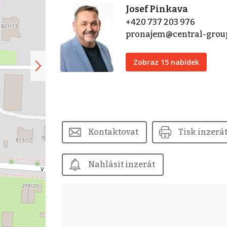
Josef Pinkava
+420 737 203 976
pronajem@central-grou
Zobraz 15 nabídek
Kontaktovat
Tisk inzerá
Nahlásit inzerát