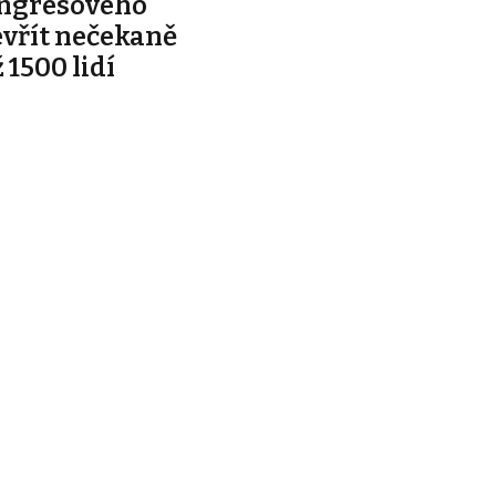
ongresového
evřít nečekaně
 1500 lidí