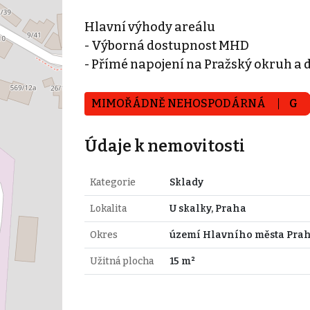
Hlavní výhody areálu
- Výborná dostupnost MHD
- Přímé napojení na Pražský okruh a 
MIMOŘÁDNĚ NEHOSPODÁRNÁ
G
Údaje k nemovitosti
Kategorie
Sklady
Lokalita
U skalky, Praha
Okres
území Hlavního města Pra
Užitná plocha
15 m²