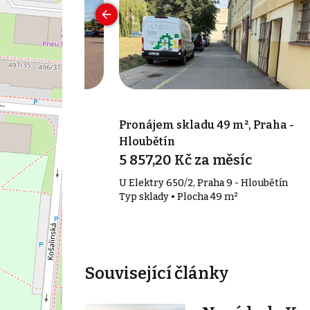
 m², Praha -
Pronájem skladu 49 m², Praha -
Hloubětín
íc
5 857,20 Kč za měsíc
 4 - Hodkovičky
U Elektry 650/2, Praha 9 - Hloubětín
 m²
Typ sklady • Plocha 49 m²
Související články