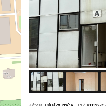
Adresa
U skalky, Praha
Ev. č.
RT1192-21