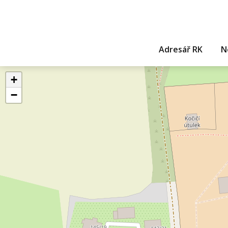
Adresář RK
N
+
−