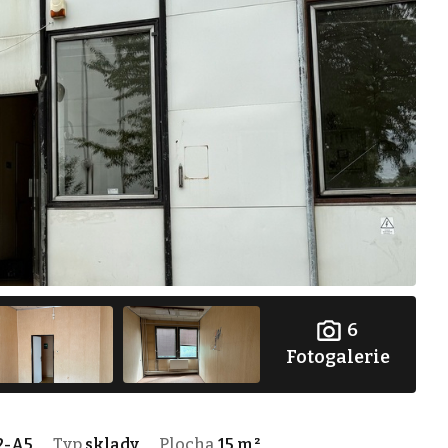
6
Fotogalerie
2-A5
Typ
sklady
Plocha
15 m²