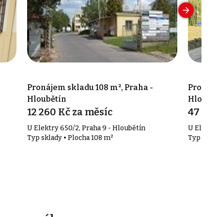
Pronájem skladu 108 m², Praha -
Pronáje
Hloubětín
Hloubě
12 260 Kč za měsíc
47 460
U Elektry 650/2, Praha 9 - Hloubětín
U Elektr
Typ sklady • Plocha 108 m²
Typ skla