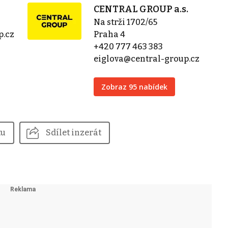
CENTRAL GROUP a.s.
Na strži 1702/65
p.cz
Praha 4
+420 777 463 383
eiglova@central-group.cz
Zobraz 95 nabídek
tu
Sdílet inzerát