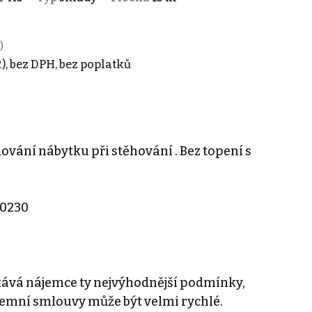
)
), bez DPH, bez poplatků
vání nábytku při stěhování . Bez topení s
20230
kává nájemce ty nejvýhodnější podmínky,
jemní smlouvy může být velmi rychlé.