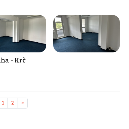
ha - Krč
1
2