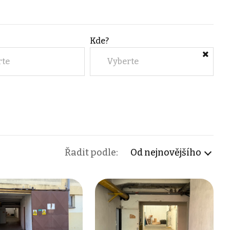
Kde?
rte
Vyberte
Řadit podle:
Od nejnovějšího