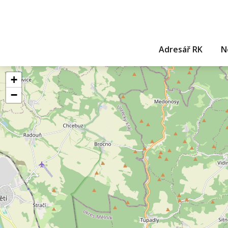
Adresář RK
N
+
−