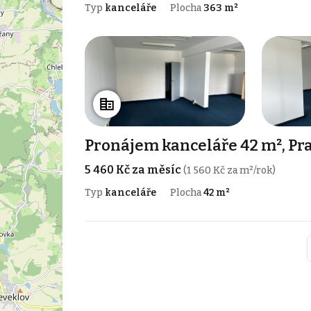
Typ
kanceláře
Plocha
363 m²
Pronájem kanceláře 42 m², Pra
5 460 Kč za měsíc
(1 560 Kč za m²/rok)
Typ
kanceláře
Plocha
42 m²