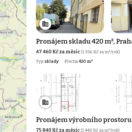
Pronájem skladu 420 m², Prah
47 460 Kč za měsíc
(1 356 Kč za m²/rok)
Typ
sklady
Plocha
420 m²
Pronájem výrobního prostoru 
75 840 Kč za měsíc
(1 440 Kč za m²/rok)