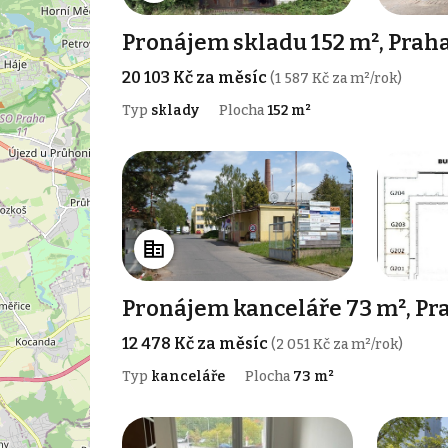
Pronájem skladu 152 m², Prah
20 103 Kč za měsíc
(1 587 Kč za m²/rok)
Typ
sklady
Plocha
152 m²
Pronájem kanceláře 73 m², Pr
12 478 Kč za měsíc
(2 051 Kč za m²/rok)
Typ
kanceláře
Plocha
73 m²