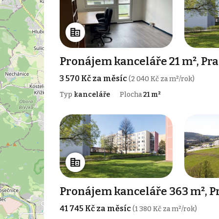
Pronájem kanceláře 21 m², Pra
3 570 Kč za měsíc
(2 040 Kč za m²/rok)
Typ
kanceláře
Plocha
21 m²
Pronájem kanceláře 363 m², P
41 745 Kč za měsíc
(1 380 Kč za m²/rok)