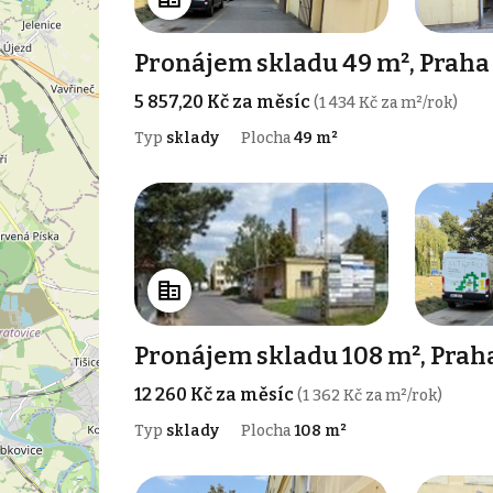
Pronájem skladu 49 m², Praha
5 857,20 Kč za měsíc
(1 434 Kč za m²/rok)
Typ
sklady
Plocha
49 m²
Pronájem skladu 108 m², Prah
12 260 Kč za měsíc
(1 362 Kč za m²/rok)
Typ
sklady
Plocha
108 m²