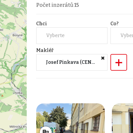
Počet inzerátů
15
Chci
Co?
Vyberte
Vybe
Makléř
+
Josef Pinkava (CENTRAL GROUP a.s.)