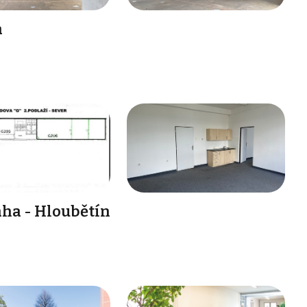
a
aha - Hloubětín