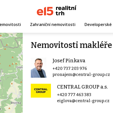
emovitosti
Zahraniční nemovitosti
Developerské 
Nemovitosti makléře 
Josef Pinkava
+420 737 203 976
pronajem@central-group.cz
CENTRAL GROUP a.s.
+420 777 463 383
eiglova@central-group.cz