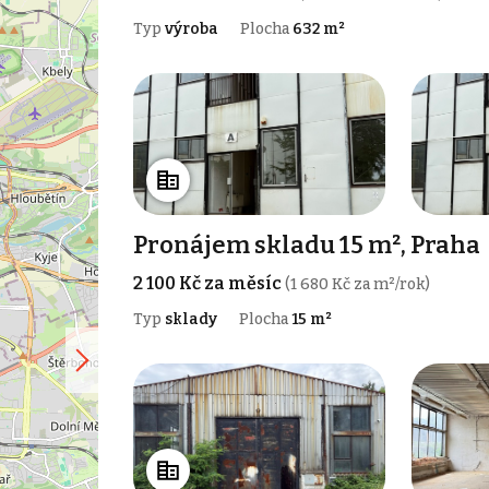
Typ
výroba
Plocha
632 m²
Pronájem skladu 15 m², Praha
2 100 Kč za měsíc
(1 680 Kč za m²/rok)
Typ
sklady
Plocha
15 m²