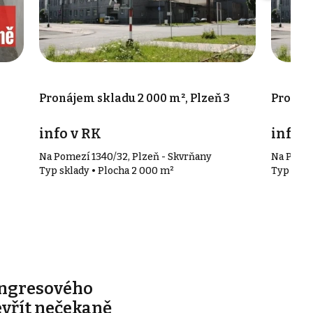
Pronájem skladu 2 000 m², Plzeň 3
Pronáje
info v RK
info v
Na Pomezí 1340/32, Plzeň - Skvrňany
Na Pomez
Typ sklady • Plocha 2 000 m²
Typ skla
ongresového
evřít nečekaně