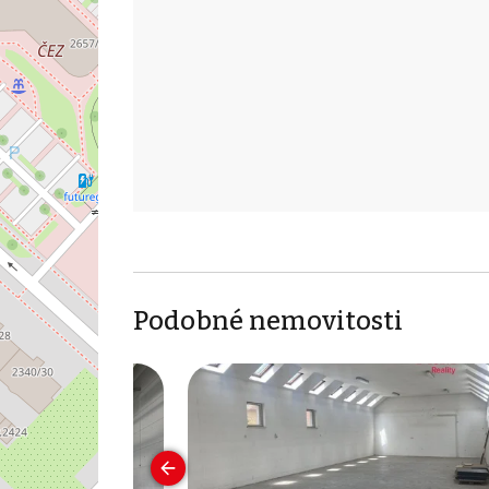
Podobné nemovitosti