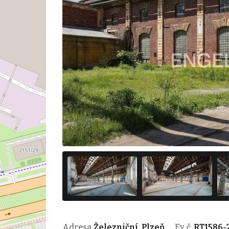
Adresa
Železniční, Plzeň
Ev. č.
RT1586-