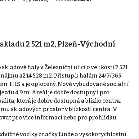
skladu 2 521 m2, Plzeň-Východní
adové haly v Železniční ulici o velikosti 2 521
nájmu až 14 528 m2. Přístup k halám 24/7/365.
m, HLS a je oplocený. Nově vybudované sociální
vjezdu 4,9 m. Areál je dobře dostupný i pro
alita, která je dobře dostupná a blízko centra.
jmu skladových prostor v blízkosti centra. V
ovat pro více informací nebo pro prohlídku
ozdvižné vozíky značky Linde a vysokorychlostní