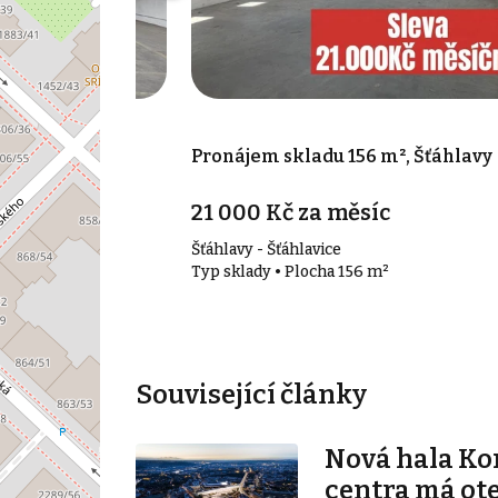
00 m², Plzeň 3
Pronájem skladu 156 m², Šťáhlavy
21 000 Kč za měsíc
Šťáhlavy - Šťáhlavice
00 m²
Typ sklady • Plocha 156 m²
Související články
Nová hala K
centra má ot