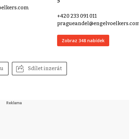
5
oelkers.com
+420 233 091 011
pragueandel@engelvoelkers.co
Zobraz 348 nabídek
tu
Sdílet inzerát