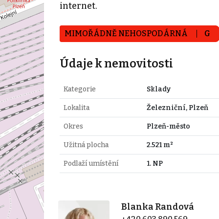
internet.
MIMOŘÁDNĚ NEHOSPODÁRNÁ
G
Údaje k nemovitosti
Kategorie
Sklady
Lokalita
Železniční, Plzeň
Okres
Plzeň-město
Užitná plocha
2.521 m²
Podlaží umístění
1. NP
Blanka Randová