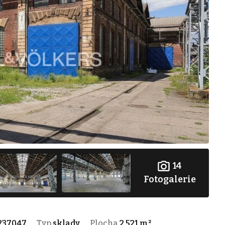
14
Fotogalerie
237047
Typ
sklady
Plocha
2 521 m²