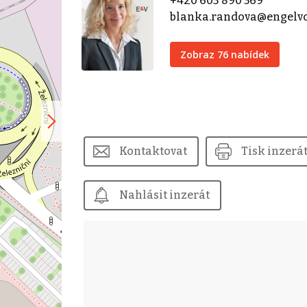
+420 603 890 569
blanka.randova@engelv
Zobraz 76 nabídek
Kontaktovat
Tisk inzerá
Nahlásit inzerát