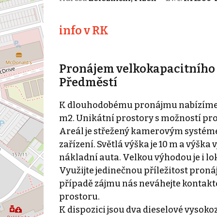
info v RK
Pronájem velkokapacitního 
Předměstí
K dlouhodobému pronájmu nabízíme skl
m2. Unikátní prostory s možností pro
Areál je střežený kamerovým systéme
zařízení. Světlá výška je 10 m a výška 
nákladní auta. Velkou výhodou je i lok
Využijte jedinečnou příležitost proná
případě zájmu nás neváhejte kontakt
prostoru.
K dispozici jsou dva dieselové vysok