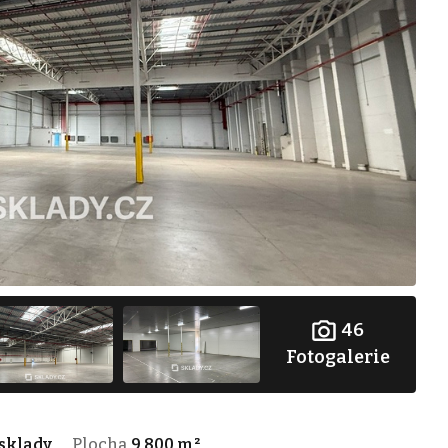
46
Fotogalerie
sklady
Plocha
9 800 m²