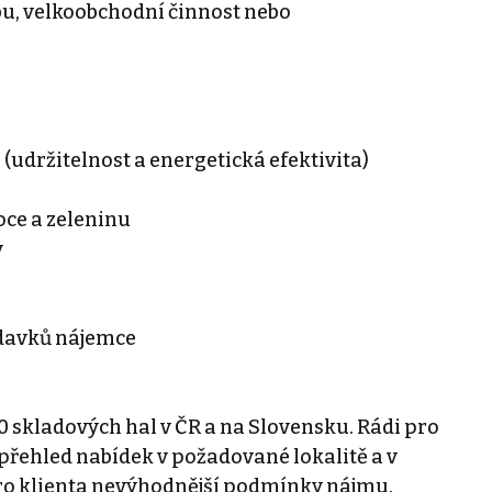
u, velkoobchodní činnost nebo
(udržitelnost a energetická efektivita)
oce a zeleninu
y
adavků nájemce
0 skladových hal v ČR a na Slovensku. Rádi pro
řehled nabídek v požadované lokalitě a v
ro klienta nevýhodnější podmínky nájmu.