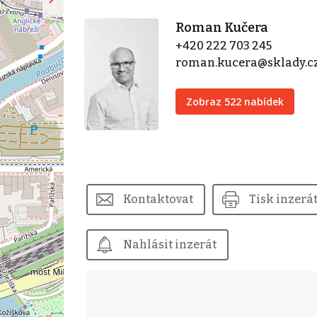
Roman Kučera
+420 222 703 245
roman.kucera@sklady.c
Zobraz 522 nabídek
Kontaktovat
Tisk inzerá
Nahlásit inzerát