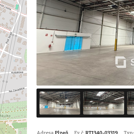
Adresa
Plzeň
Ev. č.
RT1340-03319
Typ