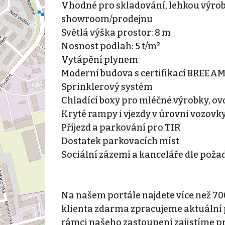
Vhodné pro skladování, lehkou výrob
showroom/prodejnu
Světlá výška prostor: 8 m
Nosnost podlah: 5 t/m²
Vytápění plynem
Moderní budova s certifikací BREEAM 
Sprinklerový systém
Chladící boxy pro mléčné výrobky, ov
Kryté rampy i vjezdy v úrovni vozovk
Příjezd a parkování pro TIR
Dostatek parkovacích míst
Sociální zázemí a kanceláře dle pož
Na našem portále najdete více než 70
klienta zdarma zpracujeme aktuální p
rámci našeho zastoupení zajistíme p