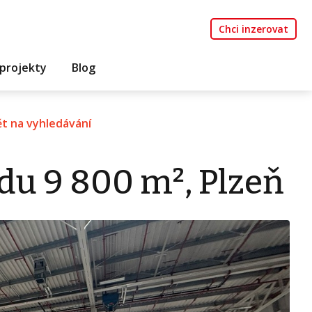
Chci inzerovat
projekty
Blog
t na vyhledávání
du 9 800 m², Plzeň