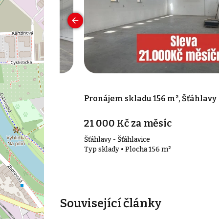
800 m², Plzeň
Pronájem skladu 156 m², Šťáhlavy
21 000 Kč za měsíc
Šťáhlavy - Šťáhlavice
00 m²
Typ sklady • Plocha 156 m²
Související články