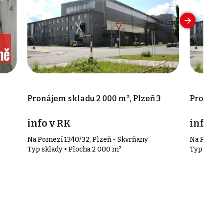
Pronájem skladu 2 000 m², Plzeň 3
Pronáje
info v RK
info v
Na Pomezí 1340/32, Plzeň - Skvrňany
Na Pomez
Typ sklady • Plocha 2 000 m²
Typ skla