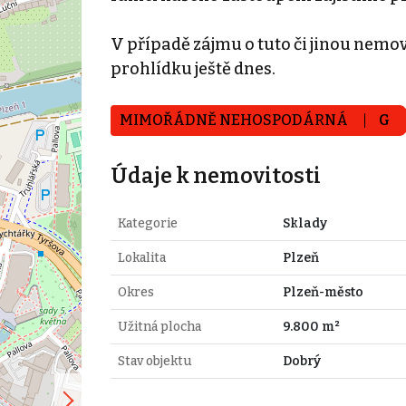
V případě zájmu o tuto či jinou nemovi
prohlídku ještě dnes.
MIMOŘÁDNĚ NEHOSPODÁRNÁ
G
Údaje k nemovitosti
Kategorie
Sklady
Lokalita
Plzeň
Okres
Plzeň-město
Užitná plocha
9.800 m²
Stav objektu
Dobrý