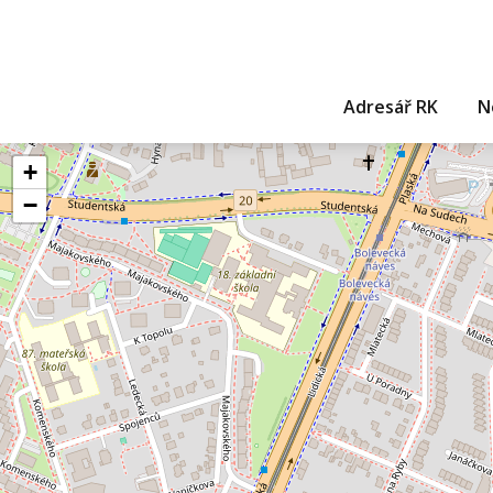
Adresář RK
N
+
−