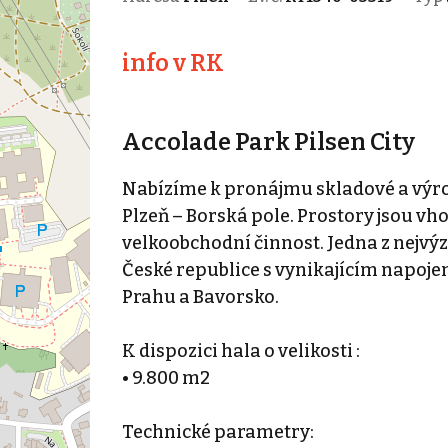
info v RK
Accolade Park Pilsen City
Nabízíme k pronájmu skladové a výro
Plzeň – Borská pole. Prostory jsou v
velkoobchodní činnost. Jedna z nejv
České republice s vynikajícím napoje
Prahu a Bavorsko.
K dispozici hala o velikosti :
• 9.800 m2
Technické parametry: