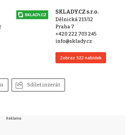
SKLADY.CZ s.r.o.
Dělnická 213/12
z
Praha 7
+420 222 703 245
info@sklady.cz
Zobraz 522 nabídek
tu
Sdílet inzerát