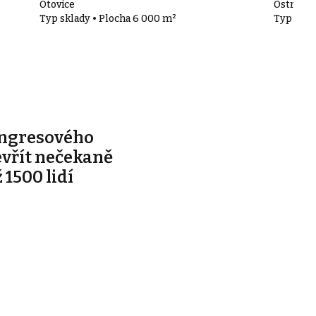
Otovice
Ostrov
Typ sklady • Plocha 6 000 m²
Typ skla
ongresového
evřít nečekaně
 1500 lidí