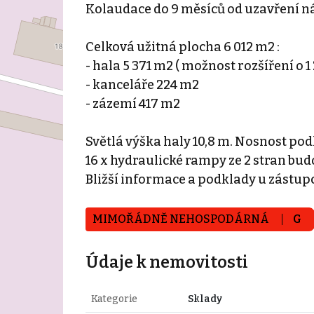
Kolaudace do 9 měsíců od uzavření n
Celková užitná plocha 6 012 m2 :
- hala 5 371 m2 ( možnost rozšíření o 1
- kanceláře 224 m2
- zázemí 417 m2
Světlá výška haly 10,8 m. Nosnost pod
16 x hydraulické rampy ze 2 stran bud
Bližší informace a podklady u zástup
MIMOŘÁDNĚ NEHOSPODÁRNÁ
G
Údaje k nemovitosti
Kategorie
Sklady