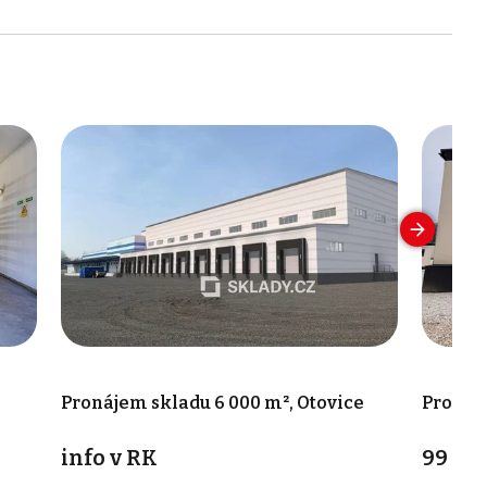
Pronájem skladu 6 000 m², Otovice
Pronáje
info v RK
99 00