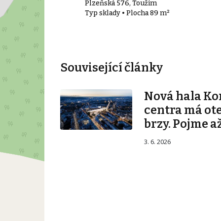
Plzeňská 576, Toužim
 m²
Typ sklady • Plocha 89 m²
Související články
Nová hala K
centra má ot
brzy. Pojme až
3. 6. 2026