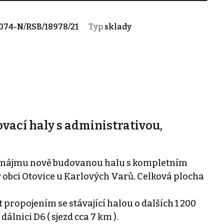
074-N/RSB/18978/21
Typ
sklady
ací haly s administrativou,
ronájmu nově budovanou halu s kompletním
obci Otovice u Karlových Varů. Celková plocha
t propojením se stávající halou o dalších 1 200
lnici D6 ( sjezd cca 7 km ).