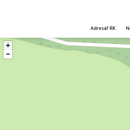
Adresář RK
N
+
−