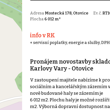
Adresa
Mostecká 178, Otovice
Ev. č.
RT1
Plocha
6 012 m²
info v RK
+ servisní poplatky, energie a služby, DPH
Pronájem novostavby skladov
Karlovy Vary - Otovice
V zastoupení majitele nabízíme k p
sociálním a kancelářským zázemím v 
nově budované haly se zázemím je
6 012 m2. Plochu haly je možné rozšíři
m2. Výborná dopravní dostupnost na dá