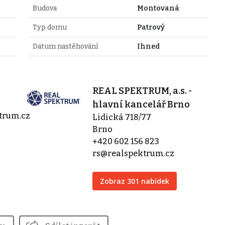
Budova
Montovaná
Typ domu
Patrový
Datum nastěhování
Ihned
REAL SPEKTRUM, a.s. -
hlavní kancelář Brno
trum.cz
Lidická 718/77
Brno
+420 602 156 823
rs@realspektrum.cz
Zobraz 301 nabídek