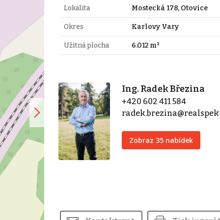
Lokalita
Mostecká 178, Otovice
Okres
Karlovy Vary
Užitná plocha
6.012 m²
Ing. Radek Březina
+420 602 411 584
radek.brezina@realspek
Zobraz 35 nabídek