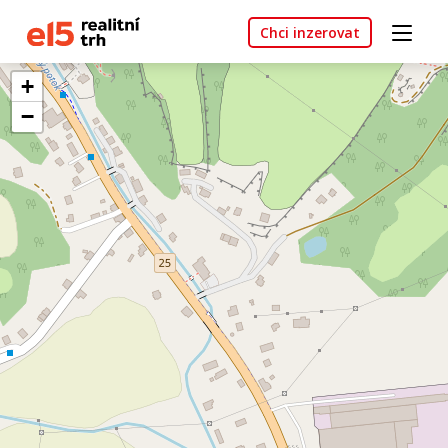
Chci inzerovat
+
−