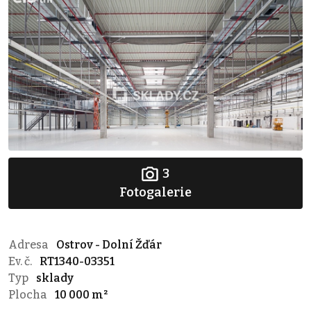
3
Fotogalerie
Adresa
Ostrov - Dolní Žďár
Ev. č.
RT1340-03351
Typ
sklady
Plocha
10 000 m²