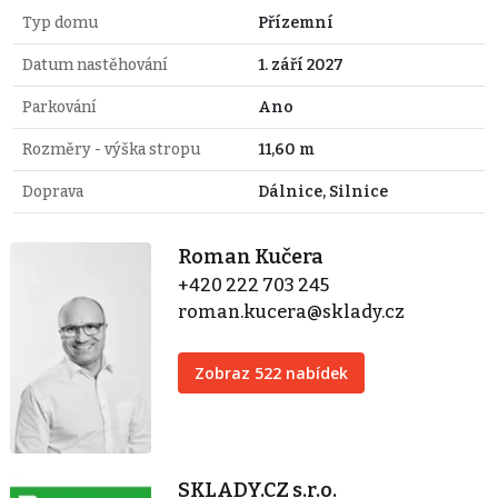
Typ domu
Přízemní
Datum nastěhování
1. září 2027
Parkování
Ano
Rozměry - výška stropu
11,60 m
Doprava
Dálnice, Silnice
Roman Kučera
+420 222 703 245
roman.kucera@sklady.cz
Zobraz 522 nabídek
SKLADY.CZ s.r.o.