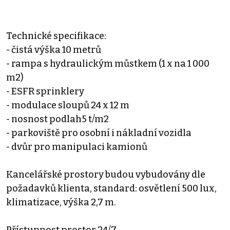
Technické specifikace:
- čistá výška 10 metrů
- rampa s hydraulickým můstkem (1 x na 1 000
m2)
- ESFR sprinklery
- modulace sloupů 24 x 12 m
- nosnost podlah5 t/m2
- parkoviště pro osobní i nákladní vozidla
- dvůr pro manipulaci kamionů
Kancelářské prostory budou vybudovány dle
požadavků klienta, standard: osvětlení 500 lux,
klimatizace, výška 2,7 m.
Přístupnost prostor 24/7.