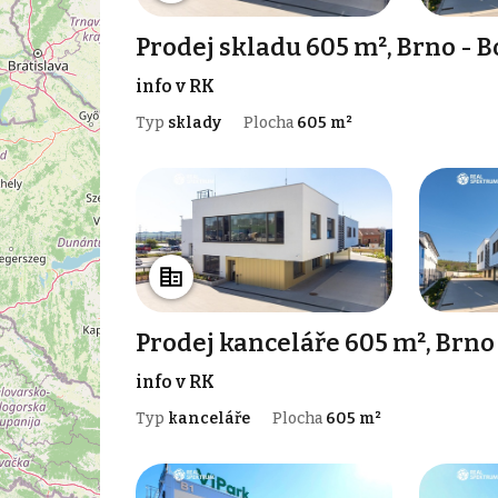
Prodej skladu 605 m², Brno - 
info v RK
Typ
sklady
Plocha
605 m²
Prodej kanceláře 605 m², Brno
info v RK
Typ
kanceláře
Plocha
605 m²