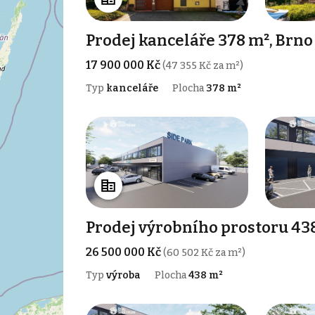
Prodej kanceláře 378 m², Brno
17 900 000 Kč
(47 355 Kč za m²)
Typ
kanceláře
Plocha
378 m²
Prodej výrobního prostoru 43
26 500 000 Kč
(60 502 Kč za m²)
Typ
výroba
Plocha
438 m²