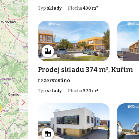
Typ
sklady
Plocha
438 m²
Prodej skladu 374 m², Kuřim
rezervováno
Typ
sklady
Plocha
374 m²