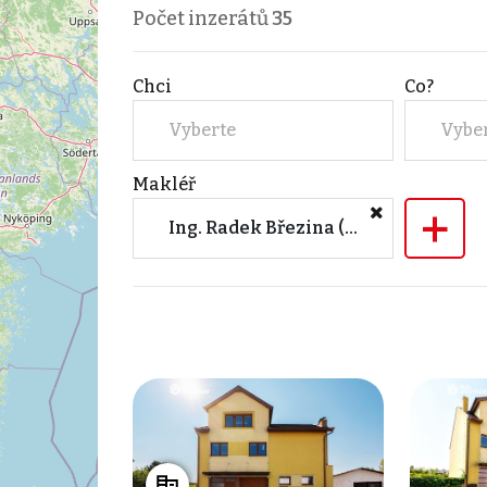
Počet inzerátů
35
Chci
Co?
Vyberte
Vybe
Makléř
+
Ing. Radek Březina (REAL SPEKTRUM, a.s. - hlavní kancelář Brno)