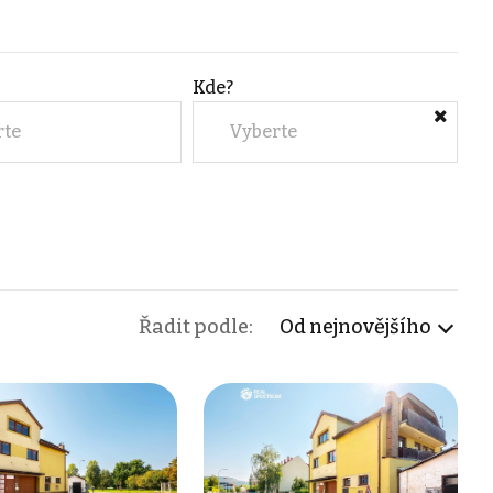
Kde?
rte
Vyberte
Řadit podle:
Od nejnovějšího