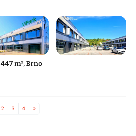
447 m², Brno
2
3
4