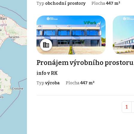
Typ
obchodní prostory
Plocha
447 m²
Pronájem výrobního prostoru 
info v RK
Typ
výroba
Plocha
447 m²
1