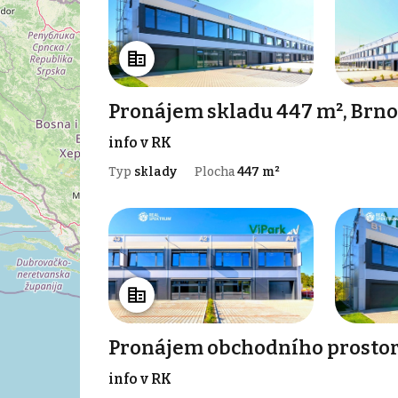
Pronájem skladu 447 m², Brno
info v RK
Typ
sklady
Plocha
447 m²
Pronájem obchodního prostor
info v RK