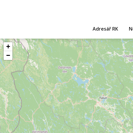
Adresář RK
N
+
−