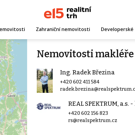
emovitosti
Zahraniční nemovitosti
Developerské 
Nemovitosti makléře 
Ing. Radek Březina
+420 602 411 584
radek.brezina@realspektrum.
REAL SPEKTRUM, a.s. -
+420 602 156 823
rs@realspektrum.cz