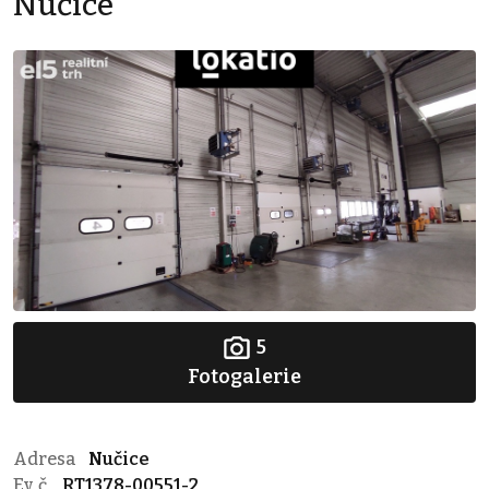
Nučice
5
Fotogalerie
Adresa
Nučice
Ev. č.
RT1378-00551-2