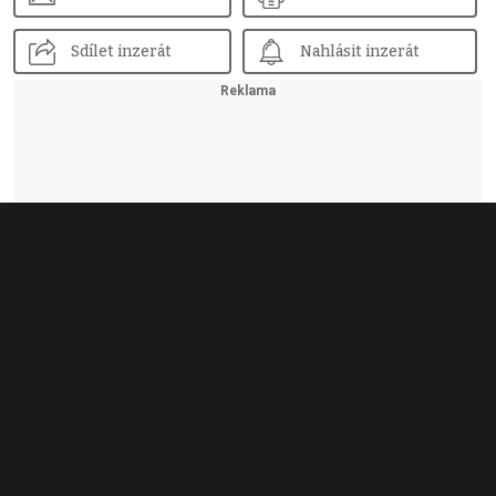
Sdílet inzerát
Nahlásit inzerát