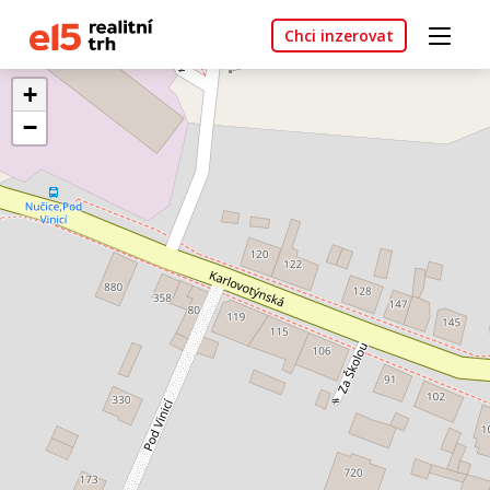
Chci inzerovat
+
−