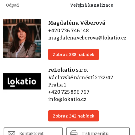
Odpad
Veřejná kanalizace
Magdaléna Véberová
+420 736 746 148
magdalena.veberova@lokatio.cz
Zobraz 338 nabídek
reLokatio s.r.o.
Václavské náměstí 2132/47
Praha 1
+420 725 896 767
info@lokatio.cz
Zobraz 342 nabídek
Kontaktovat
Tisk inzerátu