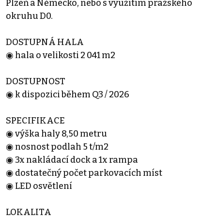
Plzeň a Německo, nebo s využitím pražského
okruhu D0.
DOSTUPNÁ HALA
◉ hala o velikosti 2 041 m2
DOSTUPNOST
◉ k dispozici během Q3 / 2026
SPECIFIKACE
◉ výška haly 8,50 metru
◉ nosnost podlah 5 t/m2
◉ 3x nakládací dock a 1x rampa
◉ dostatečný počet parkovacích míst
◉ LED osvětlení
LOKALITA