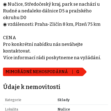
◉ Nučice, Středočeský kraj, park se nachází u
Rudné a nedaleko dálnice D5 a pražského
okruhu D0
◉ vzdálenosti: Praha-Zličín 8 km, Plzeň 75 km
CENA
Pro konkrétní nabídku nás neváhejte
kontaktovat.
Více informací rádi poskytneme na vyžádání.
MIMOŘÁDNĚ NEHOSPODÁRNÁ
G
Údaje k nemovitosti
Kategorie
Sklady
Lokalita
Nučice