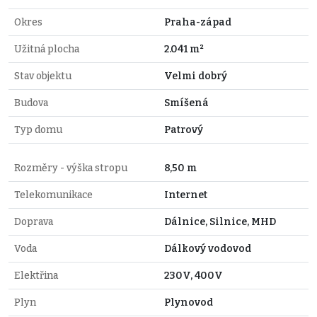
Okres
Praha-západ
Užitná plocha
2.041 m²
Stav objektu
Velmi dobrý
Budova
Smíšená
Typ domu
Patrový
Rozměry - výška stropu
8,50 m
Telekomunikace
Internet
Doprava
Dálnice, Silnice, MHD
Voda
Dálkový vodovod
Elektřina
230V, 400V
Plyn
Plynovod