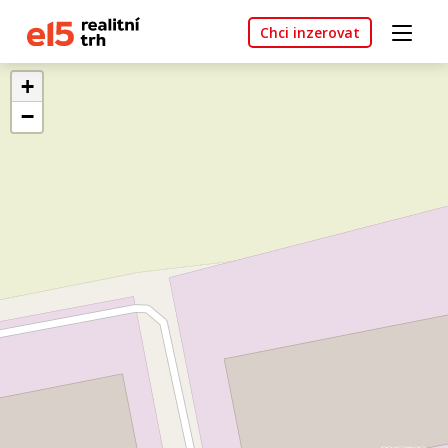
Chci inzerovat
+
−