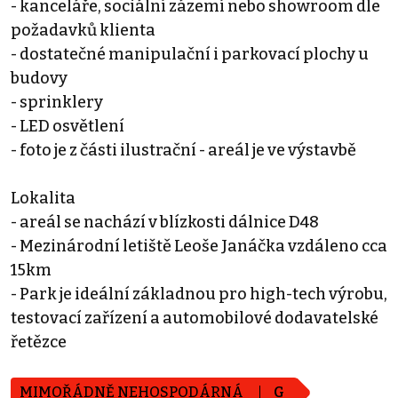
- kanceláře, sociální zázemí nebo showroom dle
požadavků klienta
- dostatečné manipulační i parkovací plochy u
budovy
- sprinklery
- LED osvětlení
- foto je z části ilustrační - areál je ve výstavbě
Lokalita
- areál se nachází v blízkosti dálnice D48
- Mezinárodní letiště Leoše Janáčka vzdáleno cca
15km
- Park je ideální základnou pro high-tech výrobu,
testovací zařízení a automobilové dodavatelské
řetězce
MIMOŘÁDNĚ NEHOSPODÁRNÁ
G