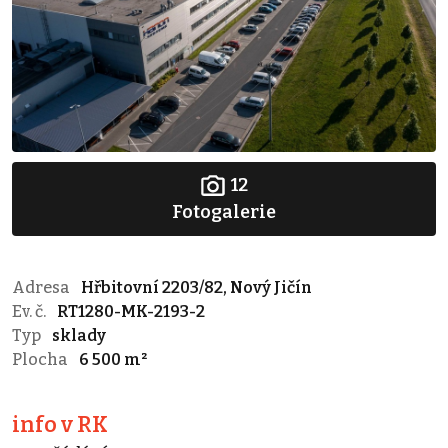
12
Fotogalerie
Adresa
Hřbitovní 2203/82, Nový Jičín
Ev. č.
RT1280-MK-2193-2
Typ
sklady
Plocha
6 500 m²
info v RK