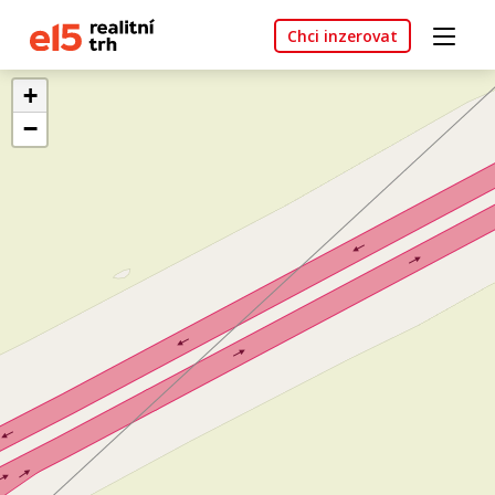
Chci inzerovat
+
−