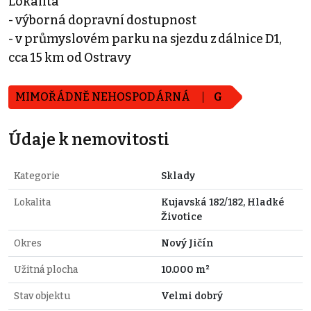
Lokalita
- výborná dopravní dostupnost
- v průmyslovém parku na sjezdu z dálnice D1,
cca 15 km od Ostravy
MIMOŘÁDNĚ NEHOSPODÁRNÁ
G
Údaje k nemovitosti
Kategorie
Sklady
Lokalita
Kujavská 182/182, Hladké
Životice
Okres
Nový Jičín
Užitná plocha
10.000 m²
Stav objektu
Velmi dobrý