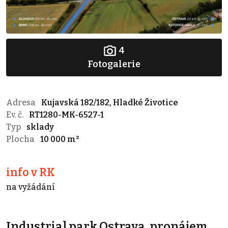
4
Fotogalerie
Adresa
Kujavská 182/182, Hladké Životice
Ev. č.
RT1280-MK-6527-1
Typ
sklady
Plocha
10 000 m²
info v RK
na vyžádání
Industrial park Ostrava, pronájem