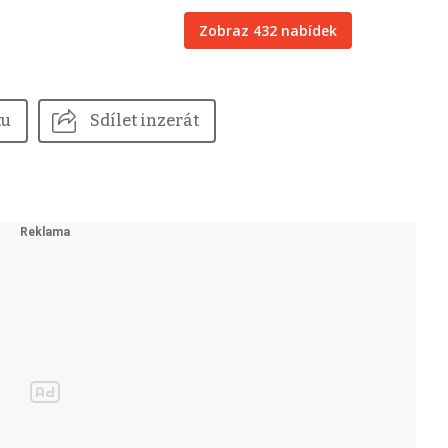
Zobraz 432 nabídek
tu
Sdílet inzerát