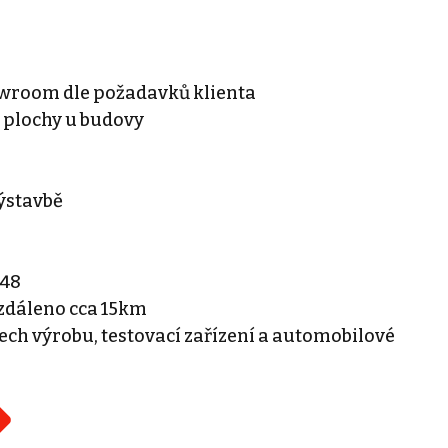
howroom dle požadavků klienta
 plochy u budovy
 výstavbě
D48
vzdáleno cca 15km
tech výrobu, testovací zařízení a automobilové