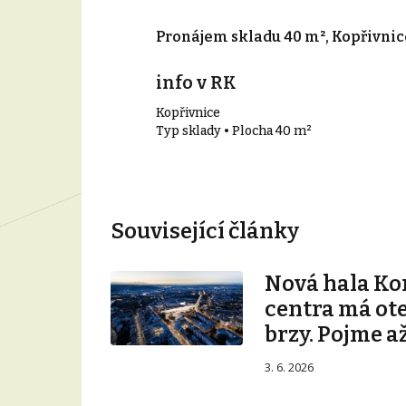
000 m², Mošnov
Pronájem skladu 40 m², Kopřivnic
info v RK
Kopřivnice
00 m²
Typ sklady • Plocha 40 m²
Související články
Nová hala K
centra má ot
brzy. Pojme až
3. 6. 2026