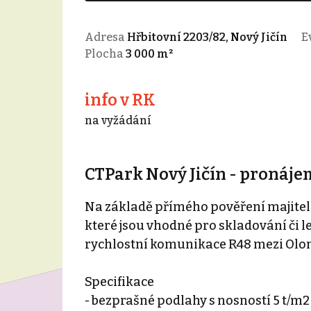
Adresa
Hřbitovní 2203/82, Nový Jičín
Ev
Plocha
3 000 m²
info v RK
na vyžádání
CTPark Nový Jičín - pronáje
Na základě přímého pověření majitele
které jsou vhodné pro skladování či
rychlostní komunikace R48 mezi Olo
Specifikace
- bezprašné podlahy s nosností 5 t/m2