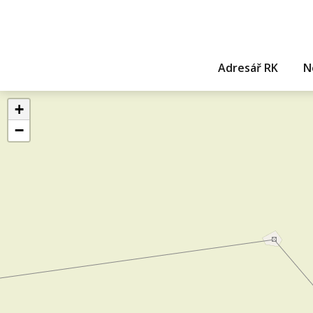
Adresář RK
N
+
−