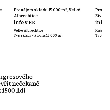
e
Pronájem skladu 15 000 m², Velké
Pronáje
Albrechtice
Životic
info v RK
info v
Velké Albrechtice
Kujavská 
Typ sklady • Plocha 15 000 m²
Typ skla
ongresového
evřít nečekaně
 1500 lidí