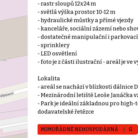
- rastr sloupů 12x24 m
- světlá výška prostor 10-12 m
- hydraulické můstky a přímé vjezdy
- kanceláře, sociální zázemí nebo s
- dostatečné manipulační i parkovací
- sprinklery
- LED osvětlení
- foto je z části ilustrační - areál je ve
Lokalita
- areál se nachází v blízkosti dálnice 
- Mezinárodní letiště Leoše Janáčka 
- Park je ideální základnou pro high-
dodavatelské řetězce
MIMOŘÁDNĚ NEHOSPODÁRNÁ
G