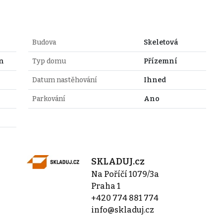
Budova
Skeletová
ín
Typ domu
Přízemní
Datum nastěhování
Ihned
Parkování
Ano
SKLADUJ.cz
Na Poříčí 1079/3a
Praha 1
+420 774 881 774
info@skladuj.cz