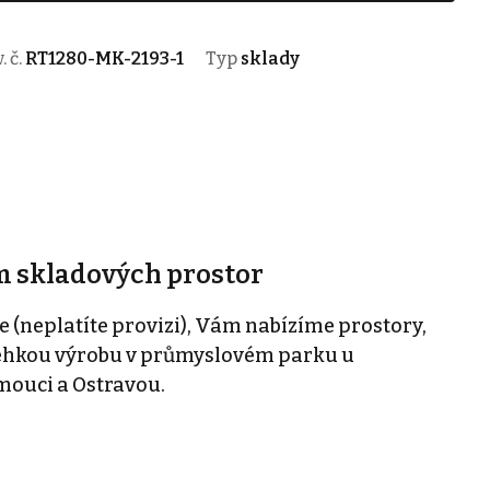
. č.
RT1280-MK-2193-1
Typ
sklady
m skladových prostor
 (neplatíte provizi), Vám nabízíme prostory,
 lehkou výrobu v průmyslovém parku u
mouci a Ostravou.