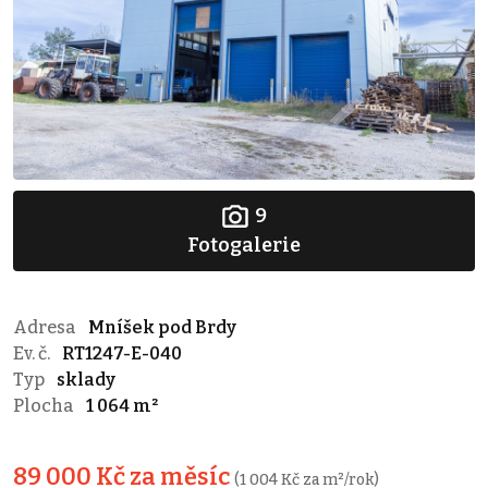
9
Fotogalerie
Adresa
Mníšek pod Brdy
Ev. č.
RT1247-E-040
Typ
sklady
Plocha
1 064 m²
89 000 Kč za měsíc
(1 004 Kč za m²/rok)