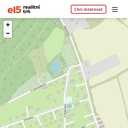
Chci inzerovat
+
−