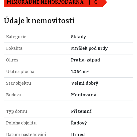
MIMOŘÁDNĚ NEHOSPODÁRNÁ
G
Údaje k nemovitosti
Kategorie
Sklady
Lokalita
Mníšek pod Brdy
Okres
Praha-západ
Užitná plocha
1.064 m²
Stav objektu
Velmi dobrý
Budova
Montovaná
Typ domu
Přízemní
Poloha objektu
Řadový
Datum nastěhování
Ihned