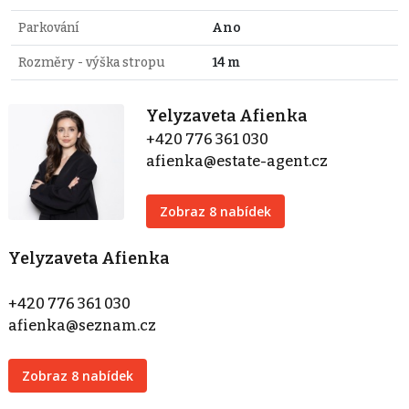
Parkování
Ano
Rozměry - výška stropu
14 m
Yelyzaveta Afienka
+420 776 361 030
afienka@estate-agent.cz
Zobraz 8 nabídek
Yelyzaveta Afienka
+420 776 361 030
afienka@seznam.cz
Zobraz 8 nabídek